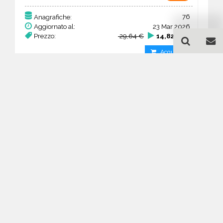
76
Anagrafiche:
Aggiornato al:
23 Mar 2026
Prezzo:
29,64 €
14,82 €
Acquista
Guida all'acquisto di un
database email Trattamento
superficiale metalli -
Hessen
Come posso selezionare un database
email di aziende per il mio