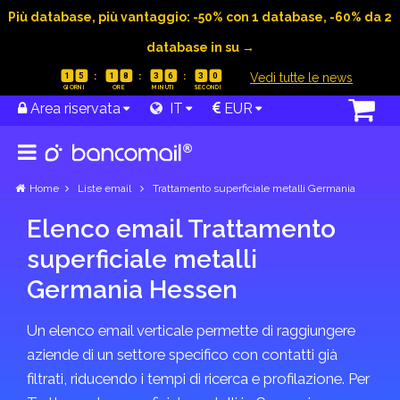
Più database, più vantaggio: -50% con 1 database, -60% da 2
database in su →
|
Vedi tutte le news
1
5
1
8
3
6
3
0
Area riservata
IT
EUR
Home
Liste email
Trattamento superficiale metalli Germania
Elenco email Trattamento
superficiale metalli
Germania Hessen
Un elenco email verticale permette di raggiungere
aziende di un settore specifico con contatti già
filtrati, riducendo i tempi di ricerca e profilazione. Per