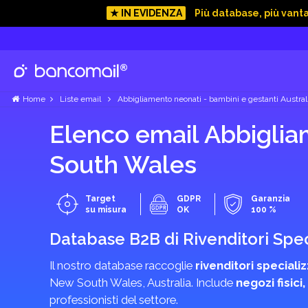
★ IN EVIDENZA
Più database, più vant
Home
Liste email
Abbigliamento neonati - bambini e gestanti Austral
Elenco email Abbiglia
South Wales
Target
GDPR
Garanzia
su misura
OK
100 %
Database B2B di Rivenditori Spe
Il nostro database raccoglie
rivenditori speciali
New South Wales, Australia. Include
negozi fisic
professionisti del settore.