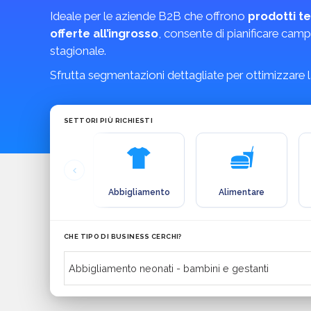
Ideale per le aziende B2B che offrono
prodotti te
offerte all’ingrosso
, consente di pianificare campa
stagionale.
Sfrutta segmentazioni dettagliate per ottimizzare 
SETTORI PIÙ RICHIESTI
Abbigliamento
Alimentare
CHE TIPO DI BUSINESS CERCHI?