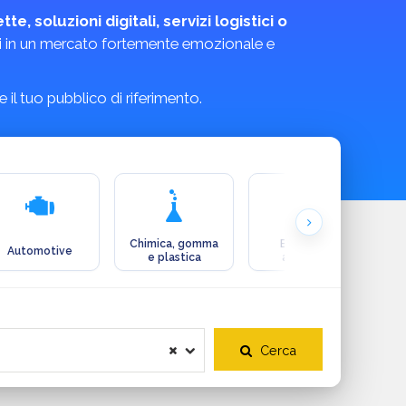
e, soluzioni digitali, servizi logistici o
ttivi in un mercato fortemente emozionale e
il tuo pubblico di riferimento.
Chimica, gomma
Ecologia e
Automotive
e plastica
ambiente
Cerca