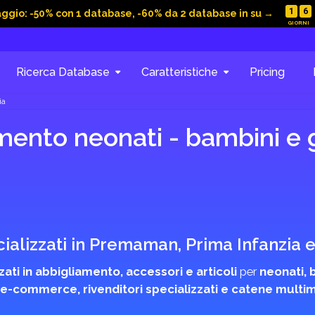
1
6
aggio: -50% con 1 database, -60% da 2 database in su →
Ricerca Database
Caratteristiche
Pricing
ia
mento neonati - bambini e 
cializzati in Premaman, Prima Infanzi
zzati in abbigliamento, accessori e articoli
per
neonati, 
i, e-commerce, rivenditori specializzati e catene multi