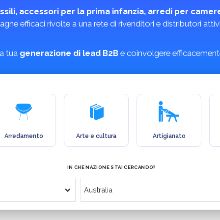
ssili, accessori per la prima infanzia, arredi per camerett
gne efficaci rivolte a una rete di rivenditori e distributori a
la tua
generazione di lead B2B
e coinvolgere efficacemente 
Arredamento
Arte e cultura
Artigianato
IN CHE NAZIONE STAI CERCANDO?