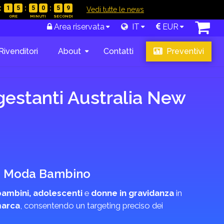
1
5
5
0
5
8
|
Vedi tutte le news
Area riservata
IT
EUR
Rivenditori
About
Contatti
Preventivi
gestanti Australia New
a e Moda Bambino
bambini, adolescenti
e
donne in gravidanza
in
marca
, consentendo un targeting preciso dei