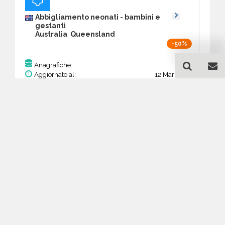
Abbigliamento neonati - bambini e
gestanti
Australia Queensland
-50%
148
Anagrafiche:
Aggiornato al:
12 Mar 2026
Prezzo:
57,72 €
28,86 €
Acquista
Guida all'acquisto di un
database email
Abbigliamento neonati -
bambini e gestanti -
Queensland