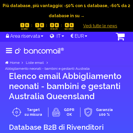
Più database, più vantaggio: -50% con 1 database, -60% da 2
database in su →
|
Vedi tutte le news
1
6
1
0
3
8
4
5
Area riservata
IT
EUR
Home
Liste email
Abbigliamento neonati - bambini e gestanti Australia
Elenco email Abbigliamento
neonati - bambini e gestanti
Australia Queensland
Target
GDPR
Garanzia
su misura
OK
100 %
Database B2B di Rivenditori