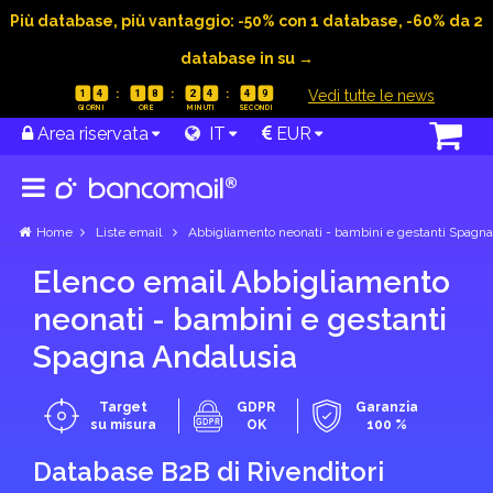
Più database, più vantaggio: -50% con 1 database, -60% da 2
database in su →
|
Vedi tutte le news
1
4
1
8
2
4
4
8
Area riservata
IT
EUR
Home
Liste email
Abbigliamento neonati - bambini e gestanti Spagna
Elenco email Abbigliamento
neonati - bambini e gestanti
Spagna Andalusia
Target
GDPR
Garanzia
su misura
OK
100 %
Database B2B di Rivenditori