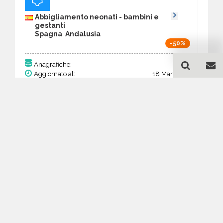
Abbigliamento neonati - bambini e
gestanti
Spagna Andalusia
-50%
182
Anagrafiche:
Aggiornato al:
18 Mar 2026
Prezzo:
70,98 €
35,49 €
Acquista
Guida all'acquisto di un
database email
Abbigliamento neonati -
bambini e gestanti -
Andalusia