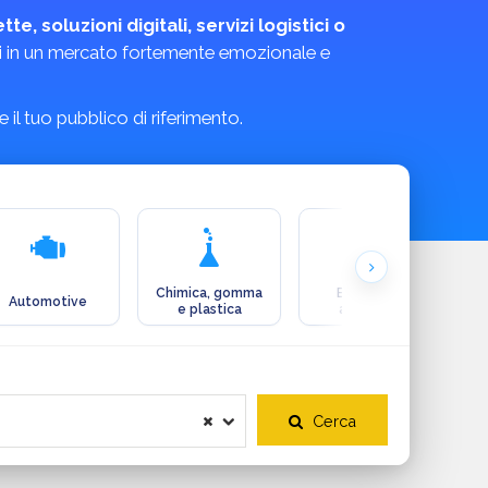
e, soluzioni digitali, servizi logistici o
ttivi in un mercato fortemente emozionale e
il tuo pubblico di riferimento.
Chimica, gomma
Ecologia e
Automotive
e plastica
ambiente
Cerca