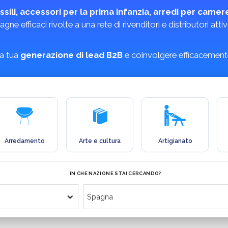
ssili, accessori per la prima infanzia, arredi per camerett
gne efficaci rivolte a una rete di rivenditori e distributori a
la tua
generazione di lead B2B
e coinvolgere efficacemente 
Arredamento
Arte e cultura
Artigianato
IN CHE NAZIONE STAI CERCANDO?