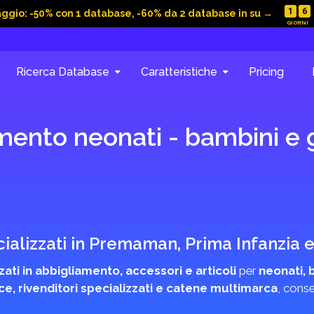
1
6
aggio: -50% con 1 database, -60% da 2 database in su →
Ricerca Database
Caratteristiche
Pricing
mento neonati - bambini e
cializzati in Premaman, Prima Infanzi
zzati in abbigliamento, accessori e articoli
per
neonati, 
ce, rivenditori specializzati e catene multimarca
, conse