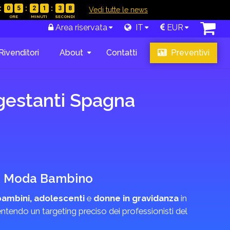
0
5
2
1
3
7
|
Vedi tutte le news
Area riservata
IT
EUR
Rivenditori
About
Contatti
Preventivi
 gestanti Spagna
a e Moda Bambino
bambini, adolescenti
e
donne in gravidanza
in
ntendo un targeting preciso dei professionisti del