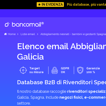
★ IN EVIDENZA
Più database, più vant
Home
Liste email
Abbigliamento neonati - bambini e gestanti Spagna
Elenco email Abbiglia
Galicia
Target
GDPR
Garanzia
su misura
OK
100 %
Database B2B di Rivenditori Spe
Il nostro database raccoglie
rivenditori speciali
Galicia, Spagna. Include
negozi fisici, e-commer
settore.