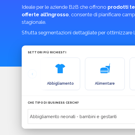
Ideale per le aziende B2B che offrono
prodotti te
offerte all’ingrosso
, consente di pianificare campa
stagionale.
Sfrutta segmentazioni dettagliate per ottimizzare 
SETTORI PIÙ RICHIESTI
Abbigliamento
Alimentare
CHE TIPO DI BUSINESS CERCHI?