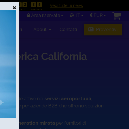
0
8
2
2
3
3
|
Vedi tutte le news
Area riservata
IT
EUR
Rivenditori
About
Contatti
Preventivi
’America California
 di aziende attive nei
servizi aeroportuali
,
e è ideale per aziende B2B che offrono soluzioni
lead generation mirata
per fornitori di