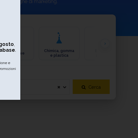
ue campagne di marketing.
gosto
,
Chimica, gomma
Ecologia e
Automotive
e plastica
ambiente
tabase
.
zione e
promozioni
Cerca