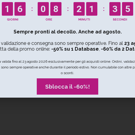
ti sono
aggiornati, conformi al GDPR
e ottimizzati per le t
OFFERTA VALIDA FINO AL 23/08/2026
1
6
0
8
2
1
3
4
Sempre pronti al decollo. Anche ad agosto.
, validazione e consegna sono sempre operative. Fino al
23 a
Arredamento
Arte e cultura
Artigianato
tta della promo online:
-50% su 1 Database
,
-60% da 2 Da
a valida fino al 23 agosto 2026 esclusivamente per gli acquisti online. Ordini, valida
IN CHE NAZIONE STAI CERCANDO?
sono sempre operative anche durante il periodo estivo. Non cumulabile con altre 
o sconti.
Sblocca il -60%!