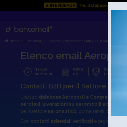
★ IN EVIDENZA
Più database, più vant
Home
Liste email
Aeroporti e linee aeree Stati Uniti d’America
Elenco email Aeroporti 
Target
GDPR
Garanzia
su misura
OK
100 %
Contatti B2B per il Settore Aer
Il nostro
database Aeroporti e Compagnie Ae
aerotaxi
,
lavorazioni su aeromobili ed elicotte
per il settore
aeronautico
, come servizi di manute
Con
contatti aziendali verificati
e segmentati pe