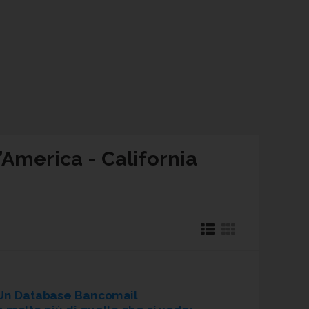
d’America - California
Un Database Bancomail
è molto più di quello che si vede: