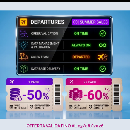
1
6
aggio: -50% con 1 database, -60% da 2 database in su →
Ricerca Database
Caratteristiche
Pricing
e linee aeree Stati Uniti d
oporti e Compagnie Aeree
ree
in California, Stati Uniti d’America offre accesso a contatti
ri
,
compagnie aeree
e
trasporto aereo
. Questo databas
nzione, logistica o soluzioni tecnologiche.
r area geografica, il nostro database supporta campagne di