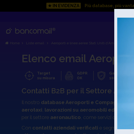
★ IN EVIDENZA
Più database, più vant
Home
Liste email
Aeroporti e linee aeree Stati Uniti d’America
Elenco email Aeroporti
Target
GDPR
Garanzia
su misura
OK
100 %
Contatti B2B per il Settore Aer
Il nostro
database Aeroporti e Compagnie Ae
aerotaxi
,
lavorazioni su aeromobili ed elicotte
per il settore
aeronautico
, come servizi di manute
Con
contatti aziendali verificati
e segmentati pe