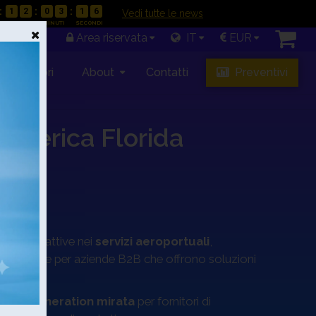
1
2
0
3
1
5
|
Vedi tutte le news
Area riservata
IT
EUR
Rivenditori
About
Contatti
Preventivi
’America Florida
i aziende attive nei
servizi aeroportuali
,
e è ideale per aziende B2B che offrono soluzioni
lead generation mirata
per fornitori di