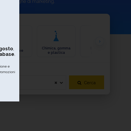
ue campagne di marketing.
gosto
,
Chimica, gomma
Ecologia e
Automotive
e plastica
ambiente
tabase
.
zione e
promozioni
Cerca