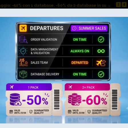
1
4
aggio: -50% con 1 database, -60% da 2 database in su →
Ricerca Database
Caratteristiche
Pricing
 e linee aeree Stati Uniti d
oporti e Compagnie Aeree
ree
in Florida, Stati Uniti d’America offre accesso a contatti d
ri
,
compagnie aeree
e
trasporto aereo
. Questo databas
nzione, logistica o soluzioni tecnologiche.
r area geografica, il nostro database supporta campagne di