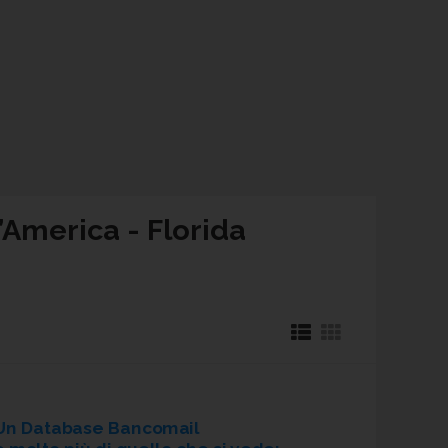
d’America - Florida
Un Database Bancomail
è molto più di quello che si vede: