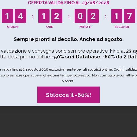
ti sono
aggiornati, conformi al GDPR
e ottimizzati per le t
OFFERTA VALIDA FINO AL 23/08/2026
1
4
1
2
0
2
1
6
Sempre pronti al decollo. Anche ad agosto.
, validazione e consegna sono sempre operative. Fino al
23 a
Arredamento
Arte e cultura
Artigianato
tta della promo online:
-50% su 1 Database
,
-60% da 2 Da
a valida fino al 23 agosto 2026 esclusivamente per gli acquisti online. Ordini, valida
IN CHE NAZIONE STAI CERCANDO?
sono sempre operative anche durante il periodo estivo. Non cumulabile con altre 
o sconti.
Sblocca il -60%!