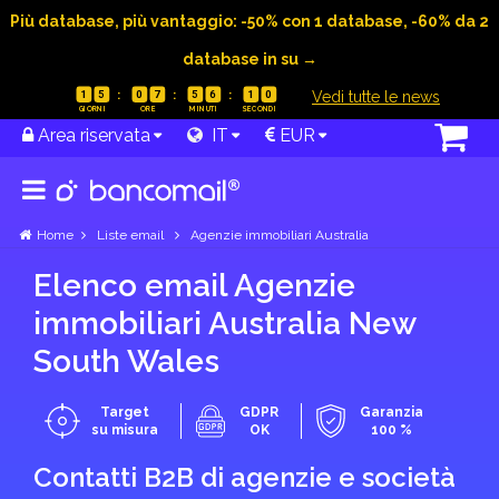
Più database, più vantaggio: -50% con 1 database, -60% da 2
database in su →
|
Vedi tutte le news
1
5
0
7
5
6
0
9
Area riservata
IT
EUR
Home
Liste email
Agenzie immobiliari Australia
Elenco email Agenzie
immobiliari Australia New
South Wales
Target
GDPR
Garanzia
su misura
OK
100 %
Contatti B2B di agenzie e società