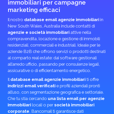
immobiliari per campagne
marketing efficaci
Il nostro
database email agenzie immobiliari
in
New South Wales, Australia include contatti di
agenzie e società immobiliari
attive nella
compravendita, locazione e gestione di immobili
residenziali, commerciali e industriali. Ideale per le
aziende B2B che offrono servizi o prodotti destinati
al comparto real estate: dai software gestionali
all’arredo ufficio, passando per consulenze legali,
assicurative o di efficientamento energetico.
Il
database email agenzie immobiliari
ti offre
indirizzi email verificati
e profili aziendali pronti
all’uso, con segmentazione geografica e settoriale.
Che tu stia cercando
una lista email per agenzie
immobiliari
locali o per
società immobiliari
corporate
, Bancomail ti garantisce dati