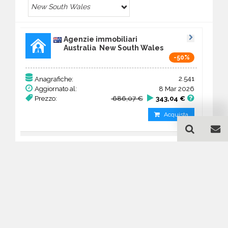
New South Wales
Agenzie immobiliari
Australia New South Wales
-50%
2.541
Anagrafiche:
Aggiornato al:
8 Mar 2026
Prezzo:
686,07 €
343,04 €
Acquista
Guida all'acquisto di un
database email Agenzie
immobiliari - New South
Wales