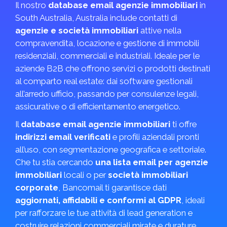
Il nostro
database email agenzie immobiliari
in
South Australia, Australia include contatti di
agenzie e società immobiliari
attive nella
compravendita, locazione e gestione di immobili
residenziali, commerciali e industriali. Ideale per le
aziende B2B che offrono servizi o prodotti destinati
al comparto real estate: dai software gestionali
all’arredo ufficio, passando per consulenze legali,
assicurative o di efficientamento energetico.
Il
database email agenzie immobiliari
ti offre
indirizzi email verificati
e profili aziendali pronti
all’uso, con segmentazione geografica e settoriale.
Che tu stia cercando
una lista email per agenzie
immobiliari
locali o per
società immobiliari
corporate
, Bancomail ti garantisce dati
aggiornati, affidabili e conformi al GDPR
, ideali
per rafforzare le tue attività di lead generation e
costruire relazioni commerciali mirate e durature.