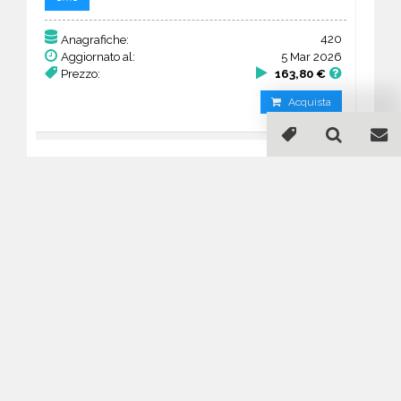
420
Anagrafiche:
Aggiornato al:
5 Mar 2026
Prezzo:
163,80 €
Acquista
Guida all'acquisto di un
database email Agenzie
immobiliari - South Australia
Come posso selezionare un database
email di aziende per il mio
marketing?