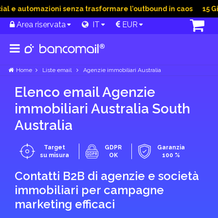
 e automazioni senza trasformare l’outbound in caos
15 Giu 2
Area riservata
IT
EUR
Home
Liste email
Agenzie immobiliari Australia
Elenco email Agenzie
immobiliari Australia South
Australia
Target
GDPR
Garanzia
su misura
OK
100 %
Contatti B2B di agenzie e società
immobiliari per campagne
marketing efficaci