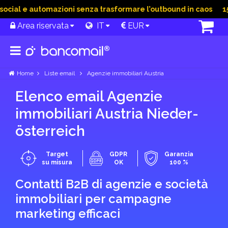
ial e automazioni senza trasformare l’outbound in caos
15 Gi
Area riservata
IT
EUR
Home
Liste email
Agenzie immobiliari Austria
Elenco email Agenzie
immobiliari Austria Nieder­
österreich
Target
GDPR
Garanzia
su misura
OK
100 %
Contatti B2B di agenzie e società
immobiliari per campagne
marketing efficaci