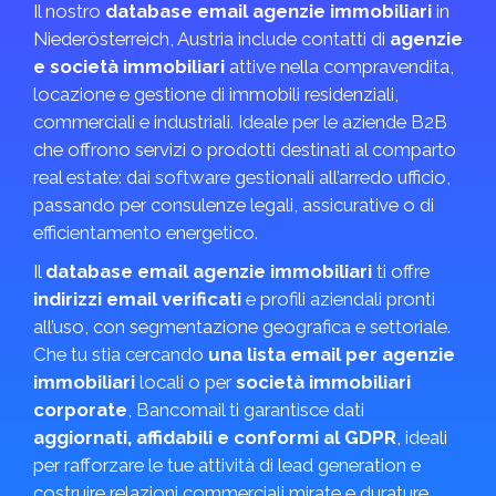
Il nostro
database email agenzie immobiliari
in
Nieder­österreich, Austria include contatti di
agenzie
e società immobiliari
attive nella compravendita,
locazione e gestione di immobili residenziali,
commerciali e industriali. Ideale per le aziende B2B
che offrono servizi o prodotti destinati al comparto
real estate: dai software gestionali all’arredo ufficio,
passando per consulenze legali, assicurative o di
efficientamento energetico.
Il
database email agenzie immobiliari
ti offre
indirizzi email verificati
e profili aziendali pronti
all’uso, con segmentazione geografica e settoriale.
Che tu stia cercando
una lista email per agenzie
immobiliari
locali o per
società immobiliari
corporate
, Bancomail ti garantisce dati
aggiornati, affidabili e conformi al GDPR
, ideali
per rafforzare le tue attività di lead generation e
costruire relazioni commerciali mirate e durature.