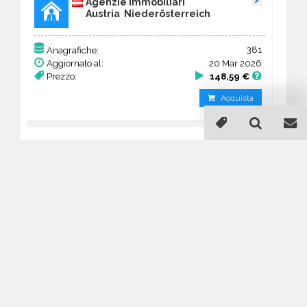
Agenzie immobiliari
Austria Nieder­österreich
381
Anagrafiche:
Aggiornato al:
20 Mar 2026
Prezzo:
148,59 €
Acquista
Guida all'acquisto di un
database email Agenzie
immobiliari - Nieder­
österreich