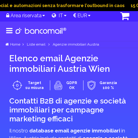
l e automazioni senza trasformare l’outbound in caos
15 Giu
Area riservata
IT
EUR
Home
Liste email
Agenzie immobiliari Austria
Elenco email Agenzie
immobiliari Austria Wien
Target
GDPR
Garanzia
su misura
OK
100 %
Contatti B2B di agenzie e società
immobiliari per campagne
marketing efficaci
Il nostro
database email agenzie immobiliari
in