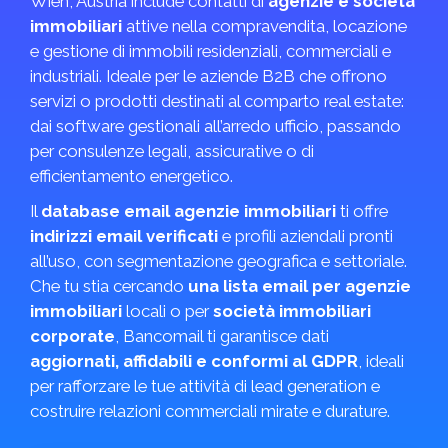
Wien, Austria include contatti di
agenzie e società
immobiliari
attive nella compravendita, locazione
e gestione di immobili residenziali, commerciali e
industriali. Ideale per le aziende B2B che offrono
servizi o prodotti destinati al comparto real estate:
dai software gestionali all’arredo ufficio, passando
per consulenze legali, assicurative o di
efficientamento energetico.
Il
database email agenzie immobiliari
ti offre
indirizzi email verificati
e profili aziendali pronti
all’uso, con segmentazione geografica e settoriale.
Che tu stia cercando
una lista email per agenzie
immobiliari
locali o per
società immobiliari
corporate
, Bancomail ti garantisce dati
aggiornati, affidabili e conformi al GDPR
, ideali
per rafforzare le tue attività di lead generation e
costruire relazioni commerciali mirate e durature.