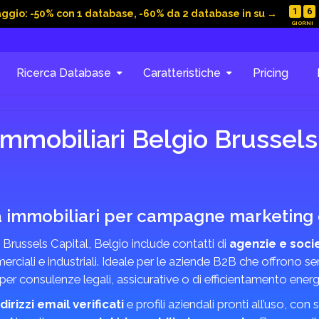
1
6
aggio: -50% con 1 database, -60% da 2 database in su →
Ricerca Database
Caratteristiche
Pricing
mmobiliari Belgio Brussels
à immobiliari per campagne marketing e
 Brussels Capital, Belgio include contatti di
agenzie e socie
rciali e industriali. Ideale per le aziende B2B che offrono ser
 per consulenze legali, assicurative o di efficientamento energ
ndirizzi email verificati
e profili aziendali pronti all’uso, co