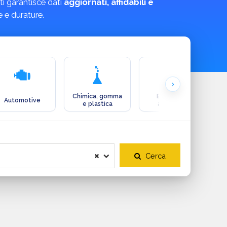
ti garantisce dati
aggiornati, affidabili e
e e durature.
Chimica, gomma
Ecologia e
Automotive
e plastica
ambiente
Cerca