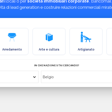
ari
locali o per
società immobiliari corporate
, Bancomail 
tività di lead generation e costruire relazioni commerciali mirat
Arredamento
Arte e cultura
Artigianato
IN CHE NAZIONE STAI CERCANDO?