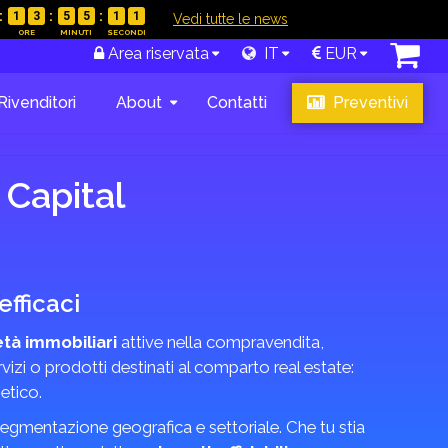
1
3
5
5
1
0
|
Vedi tutte le news
Area riservata
IT
EUR
Rivenditori
About
Contatti
Preventivi
 Capital
fficaci
tà immobiliari
attive nella compravendita,
vizi o prodotti destinati al comparto real estate:
etico.
n segmentazione geografica e settoriale. Che tu stia