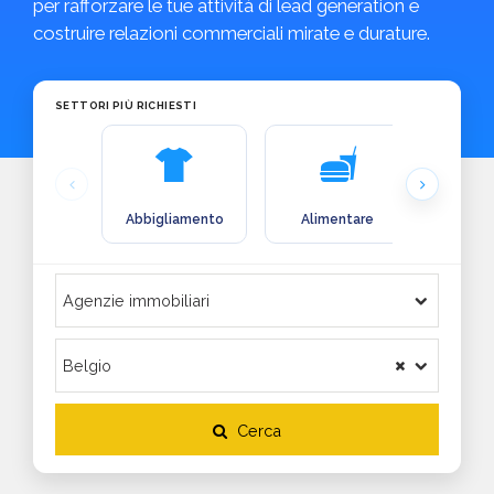
per rafforzare le tue attività di lead generation e
costruire relazioni commerciali mirate e durature.
SETTORI PIÙ RICHIESTI
Abbigliamento
Alimentare
Arre
Cerca