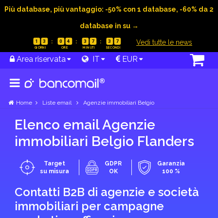
Più database, più vantaggio: -50% con 1 database, -60% da 2
database in su →
|
Vedi tutte le news
1
3
0
4
3
7
3
6
Area riservata
IT
EUR
Home
Liste email
Agenzie immobiliari Belgio
Elenco email Agenzie
immobiliari Belgio Flanders
Target
GDPR
Garanzia
su misura
OK
100 %
Contatti B2B di agenzie e società
immobiliari per campagne