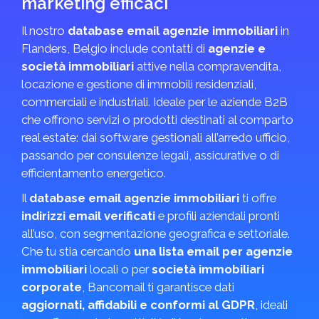
marketing efficaci
Il nostro
database email agenzie immobiliari
in
Flanders, Belgio include contatti di
agenzie e
società immobiliari
attive nella compravendita,
locazione e gestione di immobili residenziali,
commerciali e industriali. Ideale per le aziende B2B
che offrono servizi o prodotti destinati al comparto
real estate: dai software gestionali all’arredo ufficio,
passando per consulenze legali, assicurative o di
efficientamento energetico.
Il
database email agenzie immobiliari
ti offre
indirizzi email verificati
e profili aziendali pronti
all’uso, con segmentazione geografica e settoriale.
Che tu stia cercando
una lista email per agenzie
immobiliari
locali o per
società immobiliari
corporate
, Bancomail ti garantisce dati
aggiornati, affidabili e conformi al GDPR
, ideali