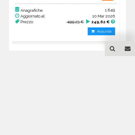
1.849
Anagrafiche:
Aggiornato al:
10 Mar 2026
Prezzo:
499,23 €
249,62 €
Acquista
Guida all'acquisto di un
database email Agenzie
immobiliari - Flanders
Come posso selezionare un database
email di aziende per il mio
marketing?