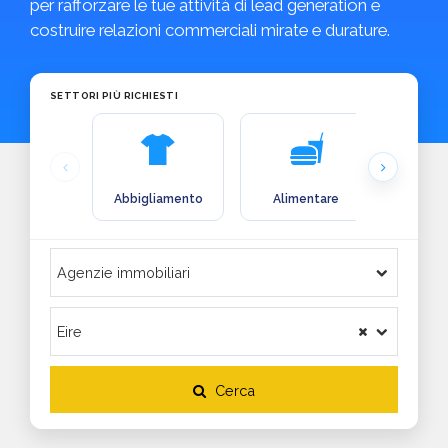
per rafforzare le tue attività di lead generation e
costruire relazioni commerciali mirate e durature.
SETTORI PIÙ RICHIESTI
Abbigliamento
Alimentare
Arre
Cerca