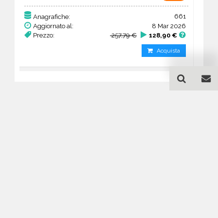
661
Anagrafiche:
Aggiornato al:
8 Mar 2026
Prezzo:
257,79 €
128,90 €
Acquista
Guida all'acquisto di un
database email Agenzie
immobiliari - Leinster
Come posso selezionare un database
email di aziende per il mio
marketing?