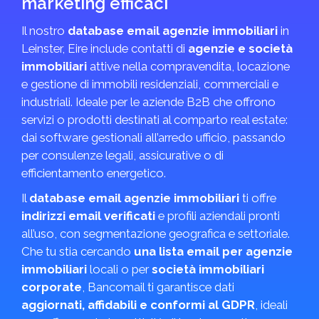
marketing efficaci
Il nostro
database email agenzie immobiliari
in
Leinster, Eire include contatti di
agenzie e società
immobiliari
attive nella compravendita, locazione
e gestione di immobili residenziali, commerciali e
industriali. Ideale per le aziende B2B che offrono
servizi o prodotti destinati al comparto real estate:
dai software gestionali all’arredo ufficio, passando
per consulenze legali, assicurative o di
efficientamento energetico.
Il
database email agenzie immobiliari
ti offre
indirizzi email verificati
e profili aziendali pronti
all’uso, con segmentazione geografica e settoriale.
Che tu stia cercando
una lista email per agenzie
immobiliari
locali o per
società immobiliari
corporate
, Bancomail ti garantisce dati
aggiornati, affidabili e conformi al GDPR
, ideali