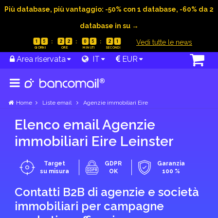
Più database, più vantaggio: -50% con 1 database, -60% da 2
database in su →
|
Vedi tutte le news
1
5
2
2
0
5
2
0
Area riservata
IT
EUR
Home
Liste email
Agenzie immobiliari Eire
Elenco email Agenzie
immobiliari Eire Leinster
Target
GDPR
Garanzia
su misura
OK
100 %
Contatti B2B di agenzie e società
immobiliari per campagne