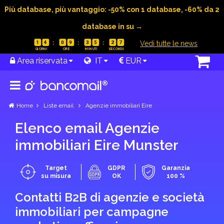
Più database, più vantaggio: -50% con 1 database, -60% da 2
database in su →
|
Vedi tutte le news
1
4
0
9
3
5
2
6
Area riservata
IT
EUR
Home
Liste email
Agenzie immobiliari Eire
Elenco email Agenzie
immobiliari Eire Munster
Target
GDPR
Garanzia
su misura
OK
100 %
Contatti B2B di agenzie e società
immobiliari per campagne