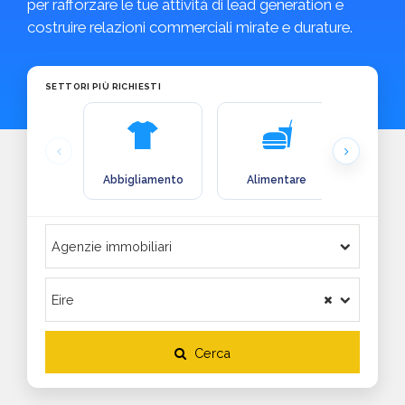
per rafforzare le tue attività di lead generation e
costruire relazioni commerciali mirate e durature.
SETTORI PIÙ RICHIESTI
Abbigliamento
Alimentare
Arre
Cerca