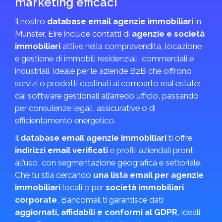
marketing efficaci
Il nostro
database email agenzie immobiliari
in
Munster, Eire include contatti di
agenzie e società
immobiliari
attive nella compravendita, locazione
e gestione di immobili residenziali, commerciali e
industriali. Ideale per le aziende B2B che offrono
servizi o prodotti destinati al comparto real estate:
dai software gestionali all’arredo ufficio, passando
per consulenze legali, assicurative o di
efficientamento energetico.
Il
database email agenzie immobiliari
ti offre
indirizzi email verificati
e profili aziendali pronti
all’uso, con segmentazione geografica e settoriale.
Che tu stia cercando
una lista email per agenzie
immobiliari
locali o per
società immobiliari
corporate
, Bancomail ti garantisce dati
aggiornati, affidabili e conformi al GDPR
, ideali