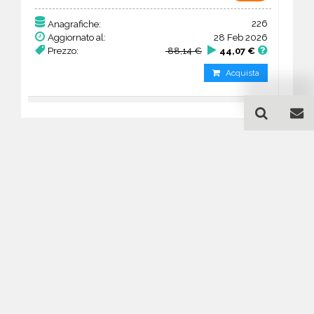
226
Anagrafiche:
Aggiornato al:
28 Feb 2026
Prezzo:
88,14 €
44,07 €
Acquista
Guida all'acquisto di un
database email Agenzie
immobiliari - Munster
Come posso selezionare un database
email di aziende per il mio
marketing?