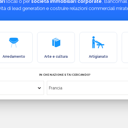
ari
locali o per
società immobiliari corporate
, Bancomail 
tività di lead generation e costruire relazioni commerciali mirat
Arredamento
Arte e cultura
Artigianato
IN CHE NAZIONE STAI CERCANDO?