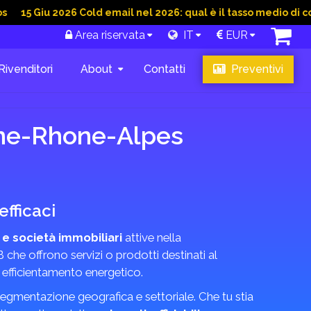
u 2026 Cold email nel 2026: qual è il tasso medio di conversion
Area riservata
IT
EUR
Rivenditori
About
Contatti
Preventivi
gne-Rhone-Alpes
fficaci
 e società immobiliari
attive nella
 che offrono servizi o prodotti destinati al
i efficientamento energetico.
n segmentazione geografica e settoriale. Che tu stia