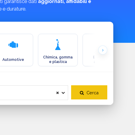
ti garantisce dati
aggiornati, affidabili e
e e durature.
Chimica, gomma
Ecologia e
Automotive
e plastica
ambiente
Cerca