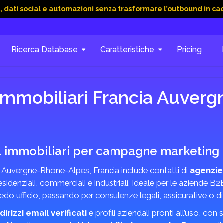
ial e automazioni senza trasformare l’outbound in caos
15 Gi
Ricerca Database
Caratteristiche
Pricing
immobiliari Francia Auver
à immobiliari per campagne marketing e
 Auvergne-Rhone-Alpes, Francia include contatti di
agenzie
denziali, commerciali e industriali. Ideale per le aziende B2B
redo ufficio, passando per consulenze legali, assicurative o d
ndirizzi email verificati
e profili aziendali pronti all’uso, co