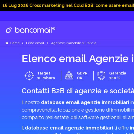
026 Cross marketing nel Cold B2B: come usare email, dati soc
Home
Liste email
Agenzie immobiliari Francia
Elenco email Agenzie 
Target
GDPR
Garanzia
su misura
OK
100 %
Contatti B2B di agenzie e societ
Il nostro
database email agenzie immobiliari
in
compravendita, locazione e gestione di immobili resi
comparto real estate: dai software gestionali all’ar
Il
database email agenzie immobiliari
ti offre
i