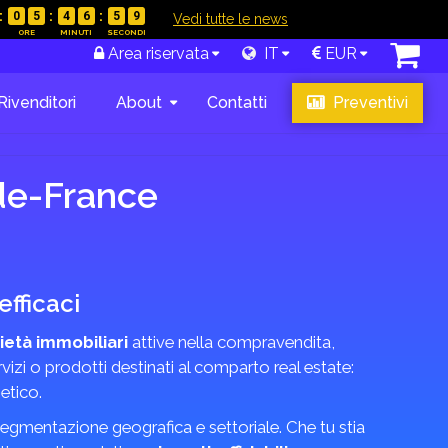
0
5
4
6
5
8
|
Vedi tutte le news
Area riservata
IT
EUR
Rivenditori
About
Contatti
Preventivi
-de-France
fficaci
ietà immobiliari
attive nella compravendita,
vizi o prodotti destinati al comparto real estate:
etico.
n segmentazione geografica e settoriale. Che tu stia