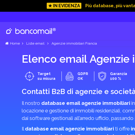
★ IN EVIDENZA
Più database, più vant
Home
Liste email
Agenzie immobiliari Francia
Elenco email Agenzie 
Target
GDPR
Garanzia
su misura
OK
100 %
Contatti B2B di agenzie e societ
Il nostro
database email agenzie immobiliari
in
locazione e gestione di immobili residenziali, comme
dai software gestionali all’arredo ufficio, passando
Il
database email agenzie immobiliari
ti offre
i