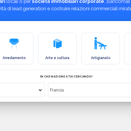
ari
locali o per
società immobiliari corporate
, Bancomail 
tività di lead generation e costruire relazioni commerciali mirat
Arredamento
Arte e cultura
Artigianato
IN CHE NAZIONE STAI CERCANDO?