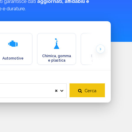
ti garantisce dati
aggiornati, affidabili e
e e durature.
Chimica, gomma
Ecologia e
Automotive
e plastica
ambiente
Cerca