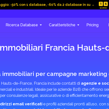
1
6
aggio: -50% con 1 database, -60% da 2 database in su →
Ricerca Database
Caratteristiche
Pricing
immobiliari Francia Hauts
à immobiliari per campagne marketing e
 Hauts-de-France, Francia include contatti di
agenzie e soc
rciali e industriali. Ideale per le aziende B2B che offrono ser
 per consulenze legali, assicurative o di efficientamento energ
ndirizzi email verificati
e profili aziendali pronti all’uso, co