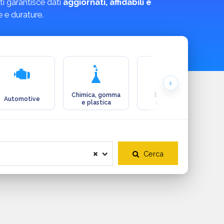
ti garantisce dati
aggiornati, affidabili e
e e durature.
Chimica, gomma
Ecologia e
Automotive
e plastica
ambiente
Cerca