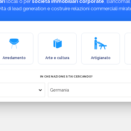
ari
locali o per
società immobiliari corporate
, Bancomail 
tività di lead generation e costruire relazioni commerciali mirat
Arredamento
Arte e cultura
Artigianato
IN CHE NAZIONE STAI CERCANDO?