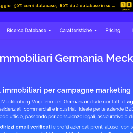
1
5
aggio: -50% con 1 database, -60% da 2 database in su →
Ricerca Database
Caratteristiche
Pricing
 immobiliari Germania Me
à immobiliari per campagne marketing e
n Mecklenburg-Vorpommern, Germania include contatti di
ag
denziali, commerciali e industriali. Ideale per le aziende B2B
redo ufficio, passando per consulenze legali, assicurative o d
ndirizzi email verificati
e profili aziendali pronti all’uso, co