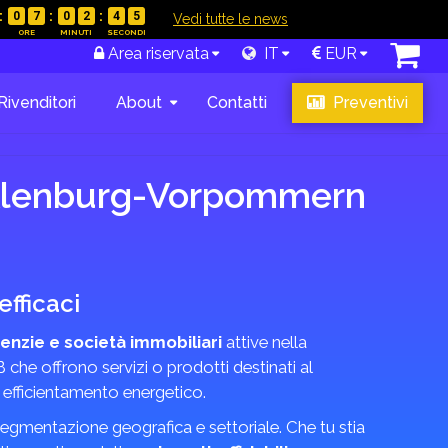
0
7
0
2
4
4
|
Vedi tutte le news
Area riservata
IT
EUR
Rivenditori
About
Contatti
Preventivi
cklenburg-Vorpommern
fficaci
enzie e società immobiliari
attive nella
 che offrono servizi o prodotti destinati al
i efficientamento energetico.
n segmentazione geografica e settoriale. Che tu stia