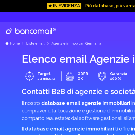
★ IN EVIDENZA
Più database, più vant
Home
Liste email
Agenzie immobiliari Germania
Elenco email Agenzie
Target
GDPR
Garanzia
su misura
OK
100 %
Contatti B2B di agenzie e societ
Il nostro
database email agenzie immobiliari
i
compravendita, locazione e gestione di immobili resi
comparto real estate: dai software gestionali all’ar
Il
database email agenzie immobiliari
ti offre
i