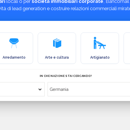
ari
locali o per
società immobiliari corporate
, Bancomail 
tività di lead generation e costruire relazioni commerciali mirat
Arredamento
Arte e cultura
Artigianato
IN CHE NAZIONE STAI CERCANDO?