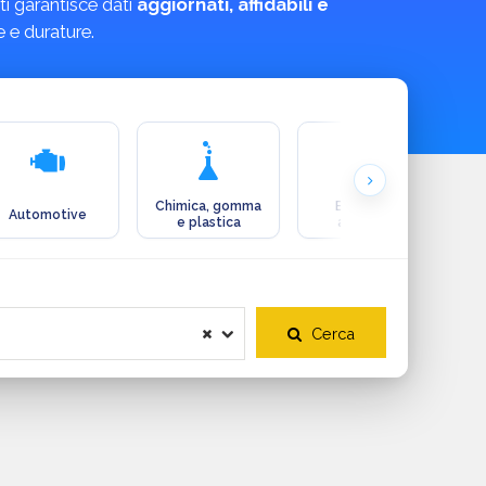
ti garantisce dati
aggiornati, affidabili e
e e durature.
Chimica, gomma
Ecologia e
Automotive
e plastica
ambiente
Cerca