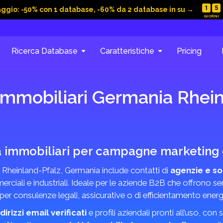
1
5
aggio: -50% con 1 database, -60% da 2 database in su →
Ricerca Database
Caratteristiche
Pricing
immobiliari Germania Rhei
à immobiliari per campagne marketing e
 Rheinland-Pfalz, Germania include contatti di
agenzie e so
rciali e industriali. Ideale per le aziende B2B che offrono ser
 per consulenze legali, assicurative o di efficientamento energ
ndirizzi email verificati
e profili aziendali pronti all’uso, co