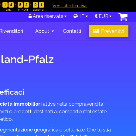
1
4
5
2
0
0
|
Vedi tutte le news
Area riservata
IT
EUR
Rivenditori
About
Contatti
Preventivi
nland-Pfalz
fficaci
cietà immobiliari
attive nella compravendita,
vizi o prodotti destinati al comparto real estate:
etico.
n segmentazione geografica e settoriale. Che tu stia