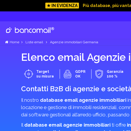
★ IN EVIDENZA
Più database, più vant
Home
Liste email
Agenzie immobiliari Germania
Elenco email Agenzie 
Target
GDPR
Garanzia
su misura
OK
100 %
Contatti B2B di agenzie e societ
Il nostro
database email agenzie immobiliari
in
locazione e gestione di immobili residenziali, comme
dai software gestionali all’arredo ufficio, passando
Il
database email agenzie immobiliari
ti offre
i