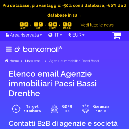
Più database, più vantaggio: -50% con 1 database, -60% da 2
database in su →
|
Vedi tutte le news
1
6
1
5
5
0
0
3
Area riservata
IT
EUR
Home
Liste email
Agenzie immobiliari Paesi Bassi
Elenco email Agenzie
immobiliari Paesi Bassi
Drenthe
Target
GDPR
Garanzia
su misura
OK
100 %
Contatti B2B di agenzie e società