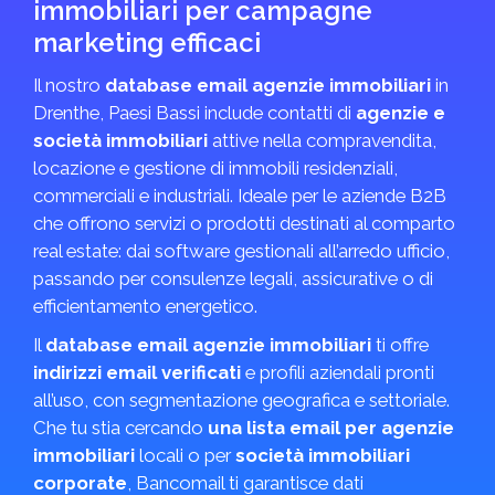
immobiliari per campagne
marketing efficaci
Il nostro
database email agenzie immobiliari
in
Drenthe, Paesi Bassi include contatti di
agenzie e
società immobiliari
attive nella compravendita,
locazione e gestione di immobili residenziali,
commerciali e industriali. Ideale per le aziende B2B
che offrono servizi o prodotti destinati al comparto
real estate: dai software gestionali all’arredo ufficio,
passando per consulenze legali, assicurative o di
efficientamento energetico.
Il
database email agenzie immobiliari
ti offre
indirizzi email verificati
e profili aziendali pronti
all’uso, con segmentazione geografica e settoriale.
Che tu stia cercando
una lista email per agenzie
immobiliari
locali o per
società immobiliari
corporate
, Bancomail ti garantisce dati