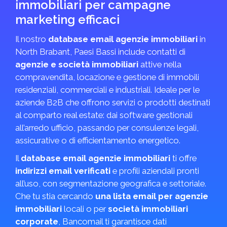
immobiliari per campagne
marketing efficaci
Il nostro
database email agenzie immobiliari
in
North Brabant, Paesi Bassi include contatti di
agenzie e società immobiliari
attive nella
compravendita, locazione e gestione di immobili
residenziali, commerciali e industriali. Ideale per le
aziende B2B che offrono servizi o prodotti destinati
al comparto real estate: dai software gestionali
all’arredo ufficio, passando per consulenze legali,
assicurative o di efficientamento energetico.
Il
database email agenzie immobiliari
ti offre
indirizzi email verificati
e profili aziendali pronti
all’uso, con segmentazione geografica e settoriale.
Che tu stia cercando
una lista email per agenzie
immobiliari
locali o per
società immobiliari
corporate
, Bancomail ti garantisce dati