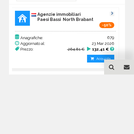
Agenzie immobiliari
Paesi Bassi North Brabant
-50%
679
Anagrafiche:
Aggiornato al:
23 Mar 2026
Prezzo:
264,81 €
132,41 €
Acquista
Guida all'acquisto di un
database email Agenzie
immobiliari - North Brabant