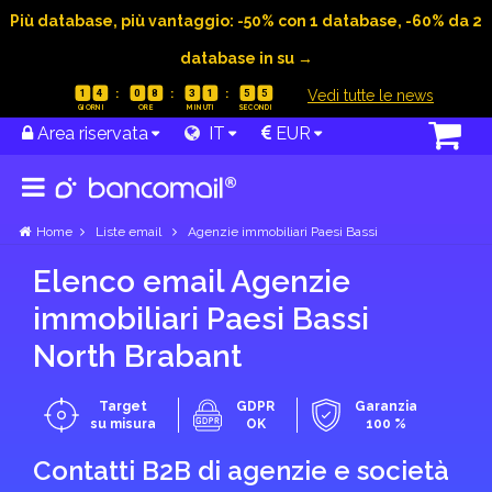
Più database, più vantaggio: -50% con 1 database, -60% da 2
database in su →
|
Vedi tutte le news
1
4
0
8
3
1
5
4
Area riservata
IT
EUR
Home
Liste email
Agenzie immobiliari Paesi Bassi
Elenco email Agenzie
immobiliari Paesi Bassi
North Brabant
Target
GDPR
Garanzia
su misura
OK
100 %
Contatti B2B di agenzie e società