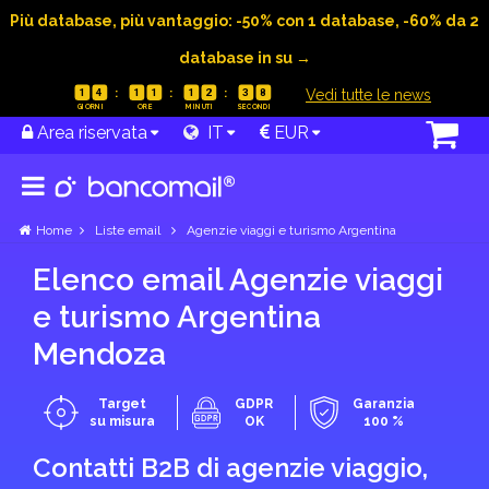
Più database, più vantaggio: -50% con 1 database, -60% da 2
database in su →
|
Vedi tutte le news
1
4
1
1
1
2
3
7
Area riservata
IT
EUR
Home
Liste email
Agenzie viaggi e turismo Argentina
Elenco email Agenzie viaggi
e turismo Argentina
Mendoza
Target
GDPR
Garanzia
su misura
OK
100 %
Contatti B2B di agenzie viaggio,