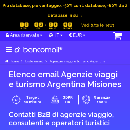
Più database, più vantaggio: -50% con 1 database, -60% da 2
database in su →
|
Vedi tutte le news
1
5
0
2
5
3
4
4
Area riservata
IT
EUR
Home
Liste email
Agenzie viaggi e turismo Argentina
Elenco email Agenzie viaggi
e turismo Argentina Misiones
Target
GDPR
Garanzia
su misura
OK
100 %
Contatti B2B di agenzie viaggio,
consulenti e operatori turistici