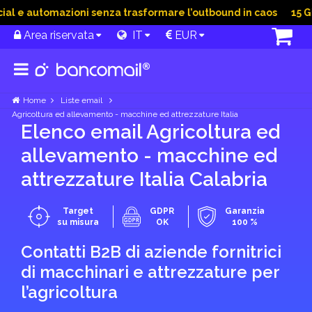
 e automazioni senza trasformare l’outbound in caos
15 Giu 
Area riservata
IT
EUR
Home
Liste email
Agricoltura ed allevamento - macchine ed attrezzature Italia
Elenco email Agricoltura ed
allevamento - macchine ed
attrezzature Italia Calabria
Target
GDPR
Garanzia
su misura
OK
100 %
Contatti B2B di aziende fornitrici
di macchinari e attrezzature per
l’agricoltura