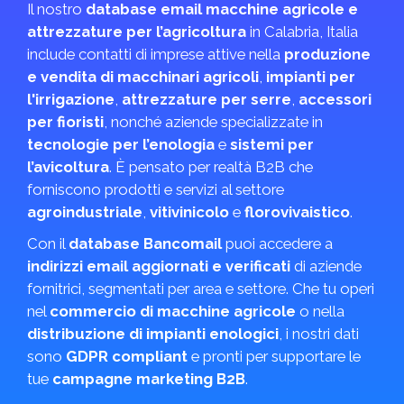
Il nostro
database email macchine agricole e
attrezzature per l’agricoltura
in Calabria, Italia
include contatti di imprese attive nella
produzione
e vendita di macchinari agricoli
,
impianti per
l'irrigazione
,
attrezzature per serre
,
accessori
per fioristi
, nonché aziende specializzate in
tecnologie per l’enologia
e
sistemi per
l’avicoltura
. È pensato per realtà B2B che
forniscono prodotti e servizi al settore
agroindustriale
,
vitivinicolo
e
florovivaistico
.
Con il
database Bancomail
puoi accedere a
indirizzi email aggiornati e verificati
di aziende
fornitrici, segmentati per area e settore. Che tu operi
nel
commercio di macchine agricole
o nella
distribuzione di impianti enologici
, i nostri dati
sono
GDPR compliant
e pronti per supportare le
tue
campagne marketing B2B
.