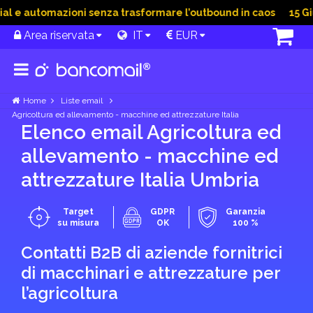
e automazioni senza trasformare l’outbound in caos
15 Giu 2
Area riservata
IT
EUR
Home
Liste email
Agricoltura ed allevamento - macchine ed attrezzature Italia
Elenco email Agricoltura ed
allevamento - macchine ed
attrezzature Italia Umbria
Target
GDPR
Garanzia
su misura
OK
100 %
Contatti B2B di aziende fornitrici
di macchinari e attrezzature per
l’agricoltura