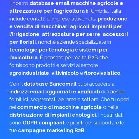
Il nostro
database email macchine agricole e
attrezzature per l’agricoltura
in Umbria, Italia
include contatti di imprese attive nella
produzione
e vendita di macchinari agricoli
,
impianti per
l'irrigazione
,
attrezzature per serre
,
accessori
per fioristi
, nonché aziende specializzate in
tecnologie per l’enologia
e
sistemi per
l’avicoltura
. È pensato per realtà B2B che
forniscono prodotti e servizi al settore
agroindustriale
,
vitivinicolo
e
florovivaistico
.
Con il
database Bancomail
puoi accedere a
indirizzi email aggiornati e verificati
di aziende
fornitrici, segmentati per area e settore. Che tu operi
nel
commercio di macchine agricole
o nella
distribuzione di impianti enologici
, i nostri dati
sono
GDPR compliant
e pronti per supportare le
tue
campagne marketing B2B
.