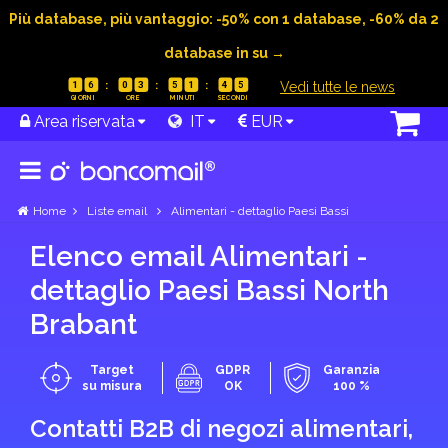
Più database, più vantaggio: -50% con 1 database, -60% da 2
database in su →
|
Vedi tutte le news
1
6
0
3
5
1
4
4
Area riservata
IT
EUR
Home
Liste email
Alimentari - dettaglio Paesi Bassi
Elenco email Alimentari -
dettaglio Paesi Bassi North
Brabant
Target
GDPR
Garanzia
su misura
OK
100 %
Contatti B2B di negozi alimentari,