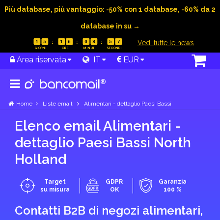
Più database, più vantaggio: -50% con 1 database, -60% da 2
database in su →
|
Vedi tutte le news
1
5
1
6
0
8
5
6
Area riservata
IT
EUR
Home
Liste email
Alimentari - dettaglio Paesi Bassi
Elenco email Alimentari -
dettaglio Paesi Bassi North
Holland
Target
GDPR
Garanzia
su misura
OK
100 %
Contatti B2B di negozi alimentari,