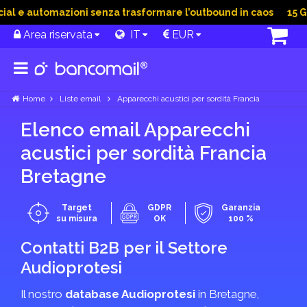
 e automazioni senza trasformare l’outbound in caos
15 Giu 
Area riservata
IT
EUR
Home
Liste email
Apparecchi acustici per sordità Francia
Elenco email Apparecchi
acustici per sordità Francia
Bretagne
Target
GDPR
Garanzia
su misura
OK
100 %
Contatti B2B per il Settore
Audioprotesi
Il nostro
database Audioprotesi
in Bretagne,