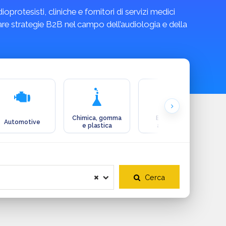
rotesisti, cliniche e fornitori di servizi medici
pare strategie B2B nel campo dell’audiologia e della
Chimica, gomma
Ecologia e
Automotive
e plastica
ambiente
Cerca