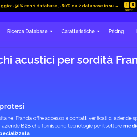
1
5
aggio: -50% con 1 database, -60% da 2 database in su →
Ricerca Database
Caratteristiche
Pricing
i acustici per sordità Fra
protesi
taine, Francia offre accesso a contatti verificati di aziende s
r aziende B2B che forniscono tecnologie per il settore
medic
pecializzata
.