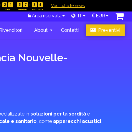
2
1
5
7
3
3
|
Vedi tutte le news
Area riservata
IT
EUR
Rivenditori
About
Contatti
Preventivi
ncia Nouvelle-
pecializzate in
soluzioni per la sordità
e
ale e sanitario
, come
apparecchi acustici
,