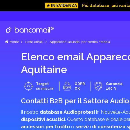
★ IN EVIDENZA
Più database, più vant
Home
Liste email
Apparecchi acustici per sordità Francia
Elenco email Apparecch
Aquitaine
Target
GDPR
Garanzia
su misura
OK
100 %
Contatti B2B per il Settore Audio
Il nostro
database Audioprotesi
in Nouvelle-Aqui
dispositivi acustici
. Questo database è ideale pe
accessori per l’udito
o
servizi di consulenza s