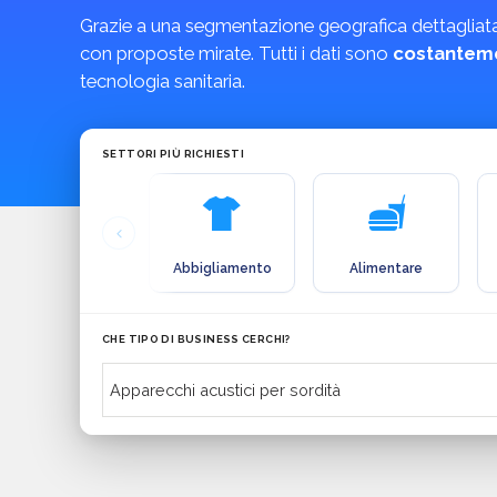
Grazie a una segmentazione geografica dettagliata e 
con proposte mirate. Tutti i dati sono
costanteme
tecnologia sanitaria.
SETTORI PIÙ RICHIESTI
Abbigliamento
Alimentare
CHE TIPO DI BUSINESS CERCHI?