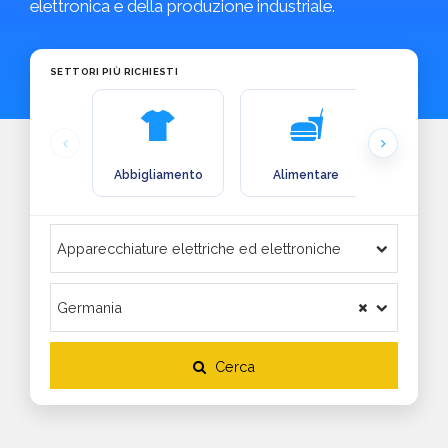
elettronica e della produzione industriale.
SETTORI PIÙ RICHIESTI
Abbigliamento
Alimentare
Arre
Cerca