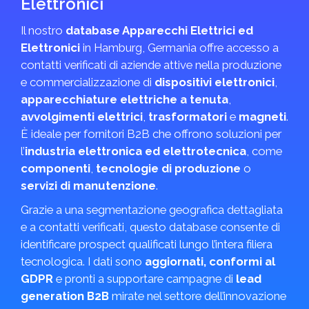
Elettronici
Il nostro
database Apparecchi Elettrici ed
Elettronici
in Hamburg, Germania offre accesso a
contatti verificati di aziende attive nella produzione
e commercializzazione di
dispositivi elettronici
,
apparecchiature elettriche a tenuta
,
avvolgimenti elettrici
,
trasformatori
e
magneti
.
È ideale per fornitori B2B che offrono soluzioni per
l’
industria elettronica ed elettrotecnica
, come
componenti
,
tecnologie di produzione
o
servizi di manutenzione
.
Grazie a una segmentazione geografica dettagliata
e a contatti verificati, questo database consente di
identificare prospect qualificati lungo l’intera filiera
tecnologica. I dati sono
aggiornati, conformi al
GDPR
e pronti a supportare campagne di
lead
generation B2B
mirate nel settore dell’innovazione