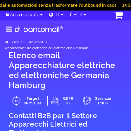
 e automazioni senza trasformare l’outbound in caos
15 Giu 
Area riservata
IT
EUR
Home
Liste email
Apparecchiature elettriche ed elettroniche Germania
Elenco email
Apparecchiature elettriche
ed elettroniche Germania
Hamburg
Target
GDPR
Garanzia
su misura
OK
100 %
Contatti B2B per il Settore
Apparecchi Elettrici ed