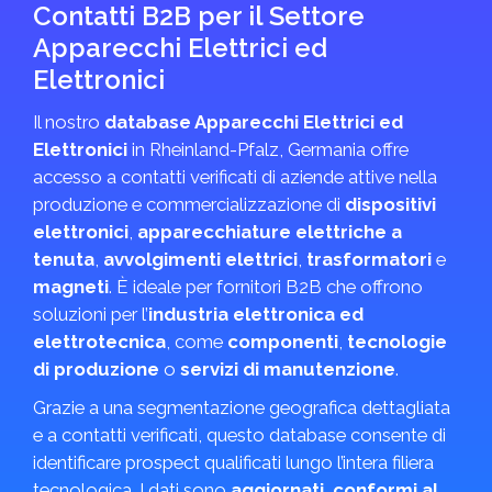
Contatti B2B per il Settore
Apparecchi Elettrici ed
Elettronici
Il nostro
database Apparecchi Elettrici ed
Elettronici
in Rheinland-Pfalz, Germania offre
accesso a contatti verificati di aziende attive nella
produzione e commercializzazione di
dispositivi
elettronici
,
apparecchiature elettriche a
tenuta
,
avvolgimenti elettrici
,
trasformatori
e
magneti
. È ideale per fornitori B2B che offrono
soluzioni per l’
industria elettronica ed
elettrotecnica
, come
componenti
,
tecnologie
di produzione
o
servizi di manutenzione
.
Grazie a una segmentazione geografica dettagliata
e a contatti verificati, questo database consente di
identificare prospect qualificati lungo l’intera filiera
tecnologica. I dati sono
aggiornati, conformi al