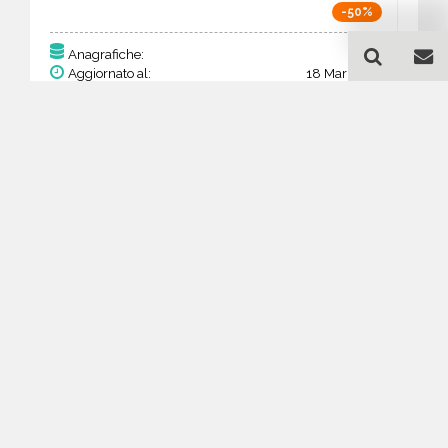
-50%
163
Anagrafiche:
Aggiornato al:
18 Mar 2026
Prezzo:
63,57 €
31,79 €
Acquista
Guida all'acquisto di un
database email
Apparecchiature elettriche
ed elettroniche - Rheinland-
Pfalz