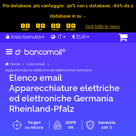
Più database, più vantaggio: -50% con 1 database, -60% da 2
database in su →
|
Vedi tutte le news
1
5
1
5
2
3
0
8
Area riservata
IT
EUR
Home
Liste email
Apparecchiature elettriche ed elettroniche Germania
Elenco email
Apparecchiature elettriche
ed elettroniche Germania
Rheinland-Pfalz
Target
GDPR
Garanzia
su misura
OK
100 %