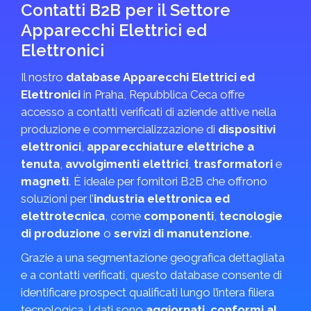
Contatti B2B per il Settore
Apparecchi Elettrici ed
Elettronici
Il nostro
database Apparecchi Elettrici ed
Elettronici
in Praha, Repubblica Ceca offre
accesso a contatti verificati di aziende attive nella
produzione e commercializzazione di
dispositivi
elettronici
,
apparecchiature elettriche a
tenuta
,
avvolgimenti elettrici
,
trasformatori
e
magneti
. È ideale per fornitori B2B che offrono
soluzioni per l’
industria elettronica ed
elettrotecnica
, come
componenti
,
tecnologie
di produzione
o
servizi di manutenzione
.
Grazie a una segmentazione geografica dettagliata
e a contatti verificati, questo database consente di
identificare prospect qualificati lungo l’intera filiera
tecnologica. I dati sono
aggiornati, conformi al