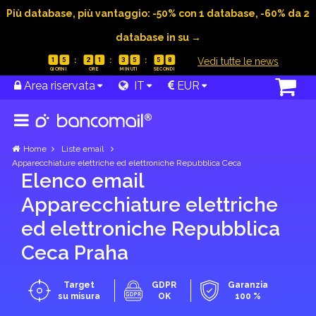
Più database, più vantaggio: -50% con 1 database, -60% da 2
database in su →
|
Vedi tutte le news
1
5
2
1
3
5
5
7
Area riservata
IT
EUR
Home
Liste email
Apparecchiature elettriche ed elettroniche Repubblica Ceca
Elenco email
Apparecchiature elettriche
ed elettroniche Repubblica
Ceca Praha
Target
GDPR
Garanzia
su misura
OK
100 %