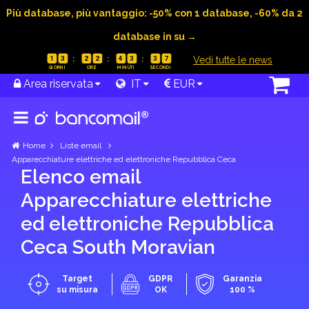
Più database, più vantaggio: -50% con 1 database, -60% da 2
database in su →
|
Vedi tutte le news
1
3
2
2
4
3
3
6
Area riservata
IT
EUR
Home
Liste email
Apparecchiature elettriche ed elettroniche Repubblica Ceca
Elenco email
Apparecchiature elettriche
ed elettroniche Repubblica
Ceca South Moravian
Target
GDPR
Garanzia
su misura
OK
100 %