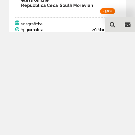
elettroniche
Repubblica Ceca South Moravian
-50%
98
Anagrafiche:
Aggiornato al:
26 Mar 2026
Prezzo:
38,22 €
19,11 €
Acquista
Guida all'acquisto di un
database email
Apparecchiature elettriche
ed elettroniche - South
Moravian