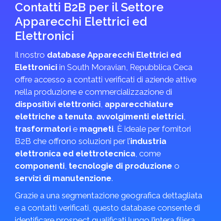
Contatti B2B per il Settore
Apparecchi Elettrici ed
Elettronici
Il nostro
database Apparecchi Elettrici ed
Elettronici
in South Moravian, Repubblica Ceca
offre accesso a contatti verificati di aziende attive
nella produzione e commercializzazione di
dispositivi elettronici
,
apparecchiature
elettriche a tenuta
,
avvolgimenti elettrici
,
trasformatori
e
magneti
. È ideale per fornitori
B2B che offrono soluzioni per l’
industria
elettronica ed elettrotecnica
, come
componenti
,
tecnologie di produzione
o
servizi di manutenzione
.
Grazie a una segmentazione geografica dettagliata
e a contatti verificati, questo database consente di
identificare prospect qualificati lungo l’intera filiera