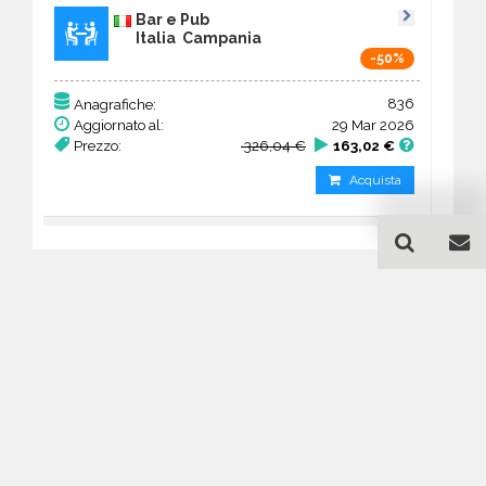
Bar e Pub
Italia Campania
-50%
836
Anagrafiche:
Aggiornato al:
29 Mar 2026
Prezzo:
326,04 €
163,02 €
Acquista
Guida all'acquisto di un
database email Bar e Pub -
Campania
Come posso selezionare un database