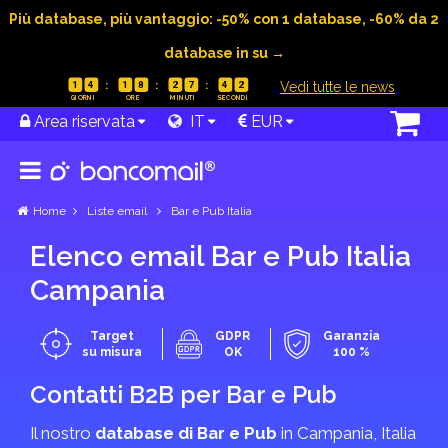
Più database, più vantaggio: -50% con 1 database, -60% da 2
database in su →
|
Vedi tutte le news
1
4
1
8
2
7
4
1
Area riservata
IT
EUR
Home
Liste email
Bar e Pub Italia
Elenco email Bar e Pub Italia
Campania
Target
GDPR
Garanzia
su misura
OK
100 %
Contatti B2B per Bar e Pub
Il nostro
database di Bar e Pub
in Campania, Italia