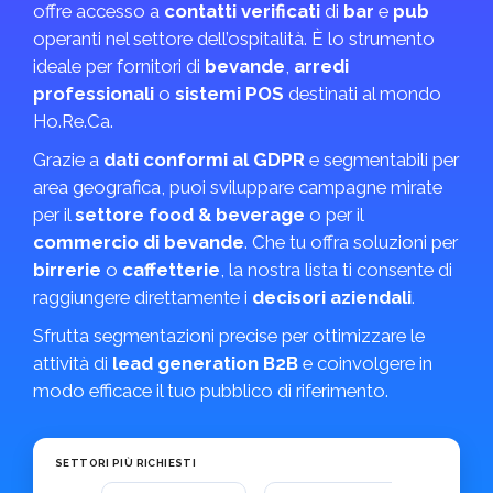
offre accesso a
contatti verificati
di
bar
e
pub
operanti nel settore dell’ospitalità. È lo strumento
ideale per fornitori di
bevande
,
arredi
professionali
o
sistemi POS
destinati al mondo
Ho.Re.Ca.
Grazie a
dati conformi al GDPR
e segmentabili per
area geografica, puoi sviluppare campagne mirate
per il
settore food & beverage
o per il
commercio di bevande
. Che tu offra soluzioni per
birrerie
o
caffetterie
, la nostra lista ti consente di
raggiungere direttamente i
decisori aziendali
.
Sfrutta segmentazioni precise per ottimizzare le
attività di
lead generation B2B
e coinvolgere in
modo efficace il tuo pubblico di riferimento.
SETTORI PIÙ RICHIESTI