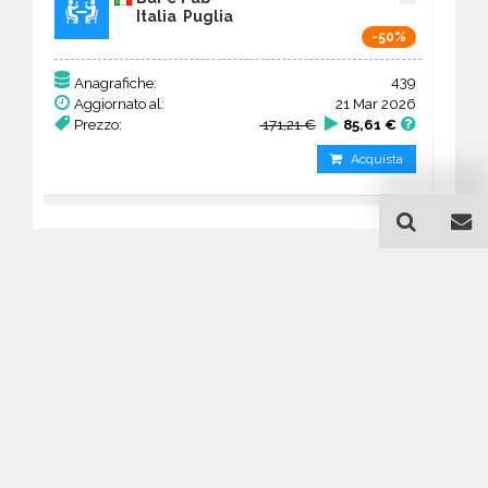
Italia Puglia
-50%
439
Anagrafiche:
Aggiornato al:
21 Mar 2026
Prezzo:
171,21 €
85,61 €
Acquista
Guida all'acquisto di un
database email Bar e Pub -
Puglia
Come posso selezionare un database
email di aziende per il mio