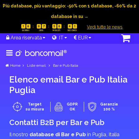
Più database, più vantaggio: -50% con 1 database, -60% da 2
database in su →
|
Vedi tutte le news
1
6
0
7
5
6
4
0
Area riservata
IT
EUR
Home
Liste email
Bar e Pub Italia
Elenco email Bar e Pub Italia
Puglia
Target
GDPR
Garanzia
su misura
OK
100 %
Contatti B2B per Bar e Pub
Il nostro
database di Bar e Pub
in Puglia, Italia