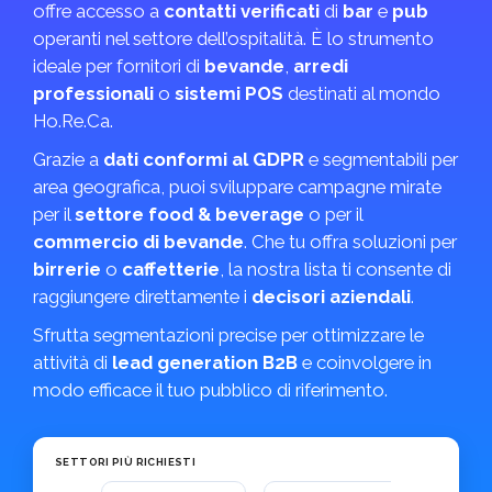
offre accesso a
contatti verificati
di
bar
e
pub
operanti nel settore dell’ospitalità. È lo strumento
ideale per fornitori di
bevande
,
arredi
professionali
o
sistemi POS
destinati al mondo
Ho.Re.Ca.
Grazie a
dati conformi al GDPR
e segmentabili per
area geografica, puoi sviluppare campagne mirate
per il
settore food & beverage
o per il
commercio di bevande
. Che tu offra soluzioni per
birrerie
o
caffetterie
, la nostra lista ti consente di
raggiungere direttamente i
decisori aziendali
.
Sfrutta segmentazioni precise per ottimizzare le
attività di
lead generation B2B
e coinvolgere in
modo efficace il tuo pubblico di riferimento.
SETTORI PIÙ RICHIESTI