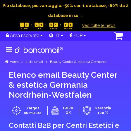
Più database, più vantaggio: -50% con 1 database, -60% da 2
database in su →
|
Vedi tutte le news
1
4
0
8
5
4
5
3
Area riservata
IT
EUR
Home
Liste email
Beauty Center & estetica Germania
Elenco email Beauty Center
& estetica Germania
Nordrhein-Westfalen
Target
GDPR
Garanzia
su misura
OK
100 %
Contatti B2B per Centri Estetici e