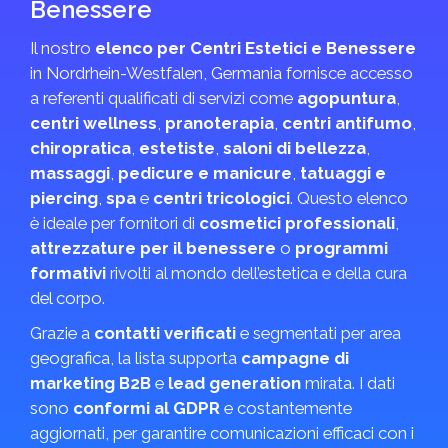
Benessere
Il nostro
elenco per Centri Estetici e Benessere
in Nordrhein-Westfalen, Germania fornisce accesso
a referenti qualificati di servizi come
agopuntura
,
centri wellness
,
pranoterapia
,
centri antifumo
,
chiropratica
,
estetiste
,
saloni di bellezza
,
massaggi
,
pedicure e manicure
,
tatuaggi e
piercing
,
spa
e
centri tricologici
. Questo elenco
è ideale per fornitori di
cosmetici professionali
,
attrezzature per il benessere
o
programmi
formativi
rivolti al mondo dell’estetica e della cura
del corpo.
Grazie a
contatti verificati
e segmentati per area
geografica, la lista supporta
campagne di
marketing B2B
e
lead generation
mirata. I dati
sono
conformi al GDPR
e costantemente
aggiornati, per garantire comunicazioni efficaci con i