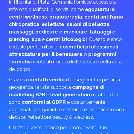
in Rheinland-Pfalz, Germania fornisce accesso a
referenti qualificati di servizi come
agopuntura
,
centri wellness
,
pranoterapia
,
centri antifumo
,
chiropratica
,
estetiste
,
saloni di bellezza
,
massaggi
,
pedicure e manicure
,
tatuaggi e
piercing
,
spa
e
centri tricologici
. Questo elenco
è ideale per fornitori di
cosmetici professionali
,
attrezzature per il benessere
o
programmi
formativi
rivolti al mondo dell’estetica e della cura
del corpo.
Grazie a
contatti verificati
e segmentati per area
geografica, la lista supporta
campagne di
marketing B2B
e
lead generation
mirata. I dati
sono
conformi al GDPR
e costantemente
aggiornati, per garantire comunicazioni efficaci con i
decisori nel settore beauty & wellness.
Utilizza questo elenco per promuovere i tuoi