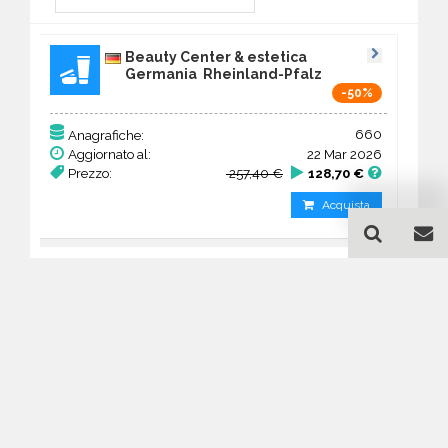
Beauty Center & estetica
Germania Rheinland-Pfalz
-50%
660
Anagrafiche:
Aggiornato al:
22 Mar 2026
Prezzo:
257,40 €
128,70 €
Acquista
Guida all'acquisto di un
database email Beauty
Center & estetica -
Rheinland-Pfalz