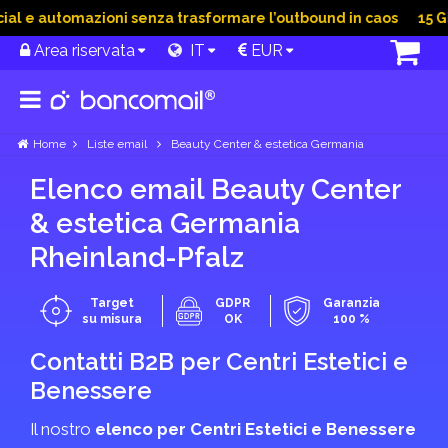
 e automazioni senza trasformare l’outbound in caos
15 Giu 2
Area riservata
IT
EUR
Home
Liste email
Beauty Center & estetica Germania
Elenco email Beauty Center
& estetica Germania
Rheinland-Pfalz
Target
GDPR
Garanzia
su misura
OK
100 %
Contatti B2B per Centri Estetici e
Benessere
Il nostro
elenco per Centri Estetici e Benessere