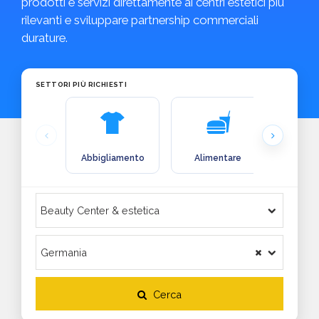
prodotti e servizi direttamente ai centri estetici più
rilevanti e sviluppare partnership commerciali
durature.
SETTORI PIÙ RICHIESTI
Abbigliamento
Alimentare
Arre
Cerca