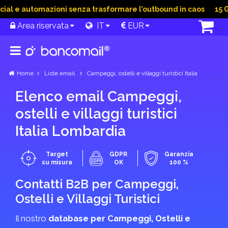
 e automazioni senza trasformare l’outbound in caos
15 Giu 
Area riservata
IT
EUR
Home
Liste email
Campeggi, ostelli e villaggi turistici Italia
Elenco email Campeggi,
ostelli e villaggi turistici
Italia Lombardia
Target
GDPR
Garanzia
su misura
OK
100 %
Contatti B2B per Campeggi,
Ostelli e Villaggi Turistici
Il nostro
database per Campeggi, Ostelli e