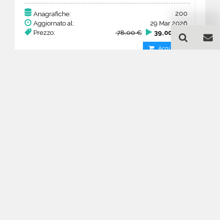
200
Anagrafiche:
Aggiornato al:
29 Mar 2026
Prezzo:
78,00 €
39,00 €
Acquista
Guida all'acquisto di un
database email Campeggi,
ostelli e villaggi turistici -
Lombardia
Come posso selezionare un database
email di aziende per il mio
marketing?