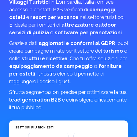
Villaggi Turistici
in Lombardia, Italia fornisce
accesso a contatti B2B verificati di
campeggi
,
ostelli
e
resort per vacanze
nel settore turistico.
È ideale per fornitori di
attrezzature outdoor
,
servizi di pulizia
o
software per prenotazioni
.
Grazie a dati
aggiornati e conformi al GDPR
, puoi
creare campagne mirate per il settore del
turismo
o
delle
strutture ricettive
. Che tu offra soluzioni per
equipaggiamento da campeggio
o
forniture
per ostelli
, il nostro elenco ti permette di
raggiungere i decisori giusti.
Sfrutta segmentazioni precise per ottimizzare la tua
lead generation B2B
e coinvolgere efficacemente
il tuo pubblico.
SETTORI PIÙ RICHIESTI