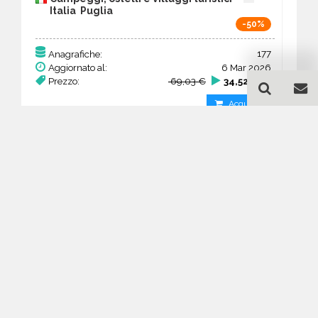
Italia Puglia
-50%
177
Anagrafiche:
Aggiornato al:
6 Mar 2026
Prezzo:
69,03 €
34,52 €
Acquista
Guida all'acquisto di un
database email Campeggi,
ostelli e villaggi turistici -
Puglia