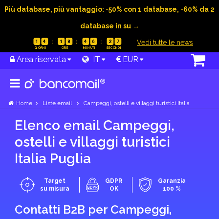
Più database, più vantaggio: -50% con 1 database, -60% da 2
database in su →
|
Vedi tutte le news
1
4
1
8
4
6
2
6
Area riservata
IT
EUR
Home
Liste email
Campeggi, ostelli e villaggi turistici Italia
Elenco email Campeggi,
ostelli e villaggi turistici
Italia Puglia
Target
GDPR
Garanzia
su misura
OK
100 %
Contatti B2B per Campeggi,