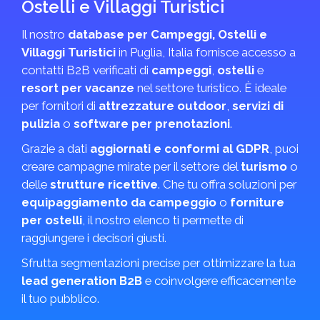
Ostelli e Villaggi Turistici
Il nostro
database per Campeggi, Ostelli e
Villaggi Turistici
in Puglia, Italia fornisce accesso a
contatti B2B verificati di
campeggi
,
ostelli
e
resort per vacanze
nel settore turistico. È ideale
per fornitori di
attrezzature outdoor
,
servizi di
pulizia
o
software per prenotazioni
.
Grazie a dati
aggiornati e conformi al GDPR
, puoi
creare campagne mirate per il settore del
turismo
o
delle
strutture ricettive
. Che tu offra soluzioni per
equipaggiamento da campeggio
o
forniture
per ostelli
, il nostro elenco ti permette di
raggiungere i decisori giusti.
Sfrutta segmentazioni precise per ottimizzare la tua
lead generation B2B
e coinvolgere efficacemente
il tuo pubblico.