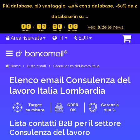
Più database, più vantaggio: -50% con 1 database, -60% da 2
database in su →
|
Vedi tutte le news
1
5
1
3
2
3
5
5
Area riservata
IT
EUR
Home
Liste email
Consulenza del lavoro Italia
Elenco email Consulenza del
lavoro Italia Lombardia
Target
GDPR
Garanzia
su misura
OK
100 %
Lista contatti B2B per il settore
Consulenza del lavoro