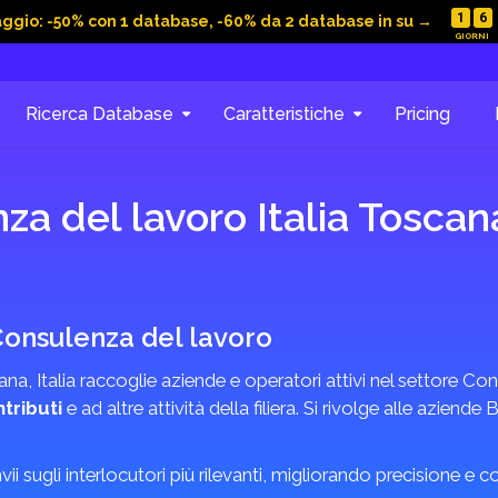
1
6
aggio: -50% con 1 database, -60% da 2 database in su →
Ricerca Database
Caratteristiche
Pricing
a del lavoro Italia Toscan
 Consulenza del lavoro
na, Italia raccoglie aziende e operatori attivi nel settore Co
tributi
e ad altre attività della filiera. Si rivolge alle azien
invii sugli interlocutori più rilevanti, migliorando precisione e 