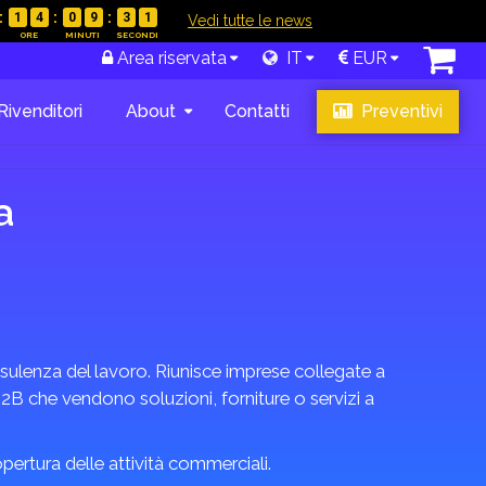
1
4
0
9
3
0
|
Vedi tutte le news
Area riservata
IT
EUR
Rivenditori
About
Contatti
Preventivi
a
nsulenza del lavoro. Riunisce imprese collegate a
de B2B che vendono soluzioni, forniture o servizi a
copertura delle attività commerciali.