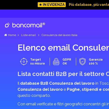
★ IN EVIDENZA
Più database, più vant
Home
Liste email
Consulenza del lavoro Italia
Elenco email Consulenz
Target
GDPR
Garanzia
su misura
OK
100 %
Lista contatti B2B per il settore
Il
database B2B Consulenza del lavoro
in Tosca
Consulenza del lavoro
e
Paghe, stipendi e con
questo comparto.
Con email verificate e filtri geografici concentri gli 