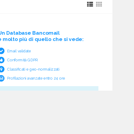
Un Database Bancomail
è molto più di quello che si vede:
Email validate
Conformità GDPR
Classificati e geo-normalizzati
Profilazioni avanzate entro 24 ore
Cosa c'è sotto?
Garanzia e rimborso validità
Verifica pre fornitura
Aggiornamento ciclico