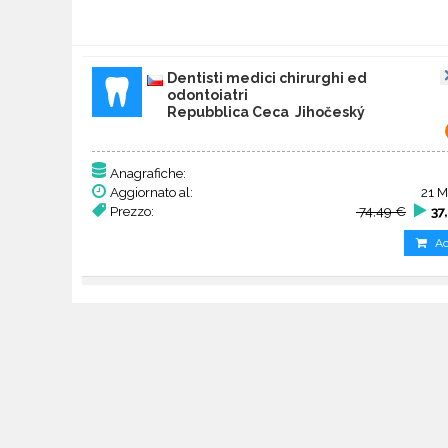
Dentisti medici chirurghi ed
odontoiatri
Repubblica Ceca Jihočeský
Anagrafiche:
Aggiornato al:
21 M
Prezzo:
74,49 €
37
Ac