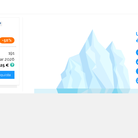
-50%
191
ar 2026
,25 €
quista