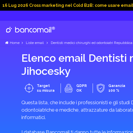
026 Cross marketing nel Cold B2B: come usare email, dati soc
Home
Liste email
Dentisti medici chirurghi ed odontoiatri Repubblic
Elenco email Dentisti 
Jihocesky
Target
GDPR
Garanzia
su misura
OK
100 %
Questa lista, che include i professionisti e gli studi 
odontoiatriche e mediche, attrazzature da laboratori
informatici.
I database Bancomail ti danno tutte le informazioni