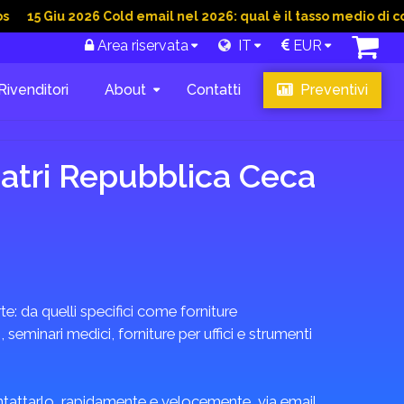
u 2026 Cold email nel 2026: qual è il tasso medio di conversion
Area riservata
IT
EUR
Rivenditori
About
Contatti
Preventivi
iatri Repubblica Ceca
rte: da quelli specifici come forniture
seminari medici, forniture per uffici e strumenti
ontattarlo, rapidamente e velocemente, via email,