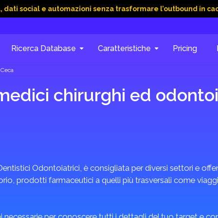
ial e automazioni senza trasformare l’outbound in caos
15 Gi
Ricerca Database
Caratteristiche
Pricing
a Ceca
medici chirurghi ed odonto
Dentistici Odontoiatrici, è consigliata per diversi settori e offe
o, prodotti farmaceutici a quelli più trasversali come viaggi, 
 necessarie per conoscere tutti i dettagli del tuo target e c