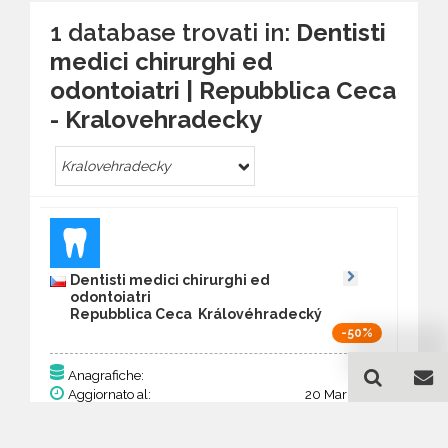
1 database trovati in:
Dentisti
medici chirurghi ed
odontoiatri | Repubblica Ceca
- Kralovehradecky
Kralovehradecky
Dentisti medici chirurghi ed
odontoiatri
Repubblica Ceca Královéhradecký
-50%
206
Anagrafiche:
Aggiornato al:
20 Mar 2026
Prezzo:
80,34 €
40,17 €
Acquista