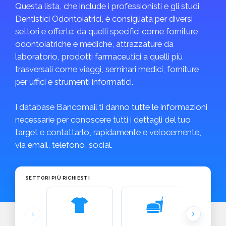
Questa lista, che include i professionisti e gli studi
Dentistici Odontoiatrici, è consigliata per diversi
settori e offerte: da quelli specifici come forniture
odontoiatriche e mediche, attrazzature da
laboratorio, prodotti farmaceutici a quelli più
trasversali come viaggi, seminari medici, forniture
per uffici e strumenti informatici.
I database Bancomail ti danno tutte le informazioni
necessarie per conoscere tutti i dettagli del tuo
target e contattarlo, rapidamente e velocemente,
via email, telefono, social.
SETTORI PIÙ RICHIESTI