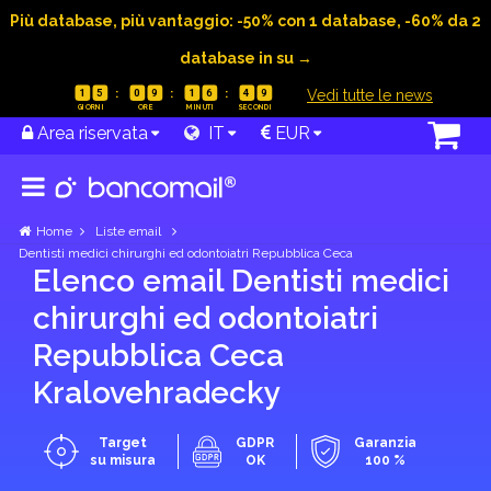
Più database, più vantaggio: -50% con 1 database, -60% da 2
database in su →
|
Vedi tutte le news
1
5
0
9
1
6
4
9
Area riservata
IT
EUR
Home
Liste email
Dentisti medici chirurghi ed odontoiatri Repubblica Ceca
Elenco email Dentisti medici
chirurghi ed odontoiatri
Repubblica Ceca
Kralovehradecky
Target
GDPR
Garanzia
su misura
OK
100 %