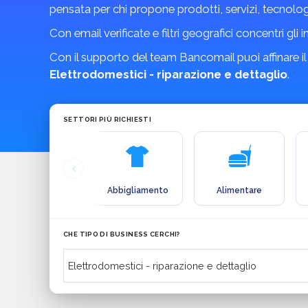
pensata per chi propone prodotti, servizi, tecnolo
Con email verificate e filtri geografici concentri gli 
Con il supporto del team Bancomail puoi affinare il
Elettrodomestici - riparazione e dettaglio
.
SETTORI PIÙ RICHIESTI
Abbigliamento
Alimentare
CHE TIPO DI BUSINESS CERCHI?