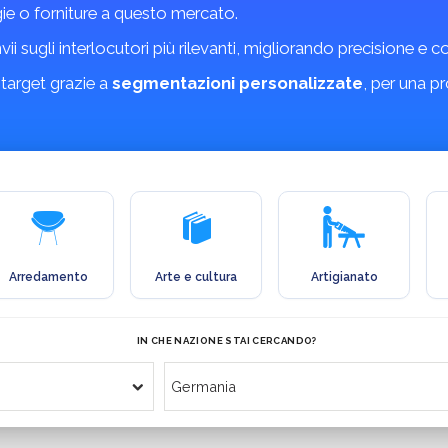
gie o forniture a questo mercato.
invii sugli interlocutori più rilevanti, migliorando precisione e 
 target grazie a
segmentazioni personalizzate
, per una p
Arredamento
Arte e cultura
Artigianato
IN CHE NAZIONE STAI CERCANDO?