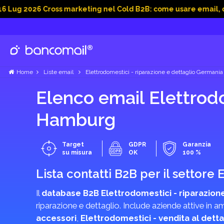
26 Cross marketing nel Cold B2B: come usare email, dati socia
Home
Liste email
Elettrodomestici - riparazione e dettaglio Germania
Elenco email Elettrodo
Hamburg
Target
GDPR
Garanzia
su misura
OK
100 %
Lista contatti B2B per il settore
Il
database B2B Elettrodomestici - riparazione
riparazione e dettaglio. Include aziende attive in 
accessori
,
Elettrodomestici - vendita al detta