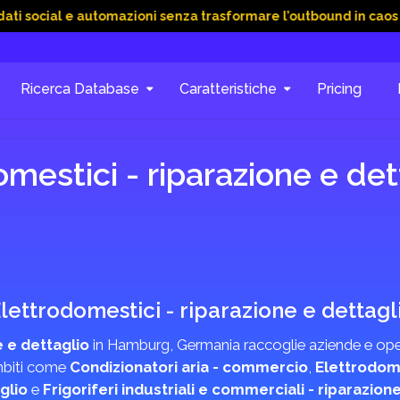
l e automazioni senza trasformare l’outbound in caos
15 Giu 
Ricerca Database
Caratteristiche
Pricing
mestici - riparazione e de
 Elettrodomestici - riparazione e dettagl
 e dettaglio
in Hamburg, Germania raccoglie aziende e opera
ambiti come
Condizionatori aria - commercio
,
Elettrodome
glio
e
Frigoriferi industriali e commerciali - riparazion