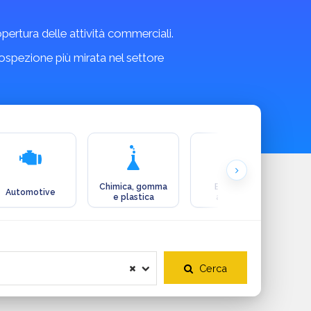
copertura delle attività commerciali.
rospezione più mirata nel settore
Chimica, gomma
Ecologia e
Automotive
e plastica
ambiente
Cerca