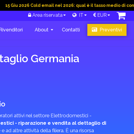
2026 Cold email nel 2026: qual è il tasso medio di conversione 
Area riservata
IT
EUR
Rivenditori
About
Contatti
Preventivi
ttaglio Germania
io
tori attivi nel settore Elettrodomestici -
stici - riparazione e vendita al dettaglio di
e
e ad altre attività della filiera. È una risorsa