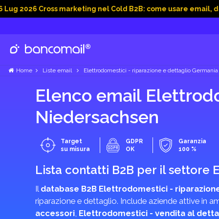
6 Cross marketing nel Cold B2B: come usare email, dati socia
Home
Liste email
Elettrodomestici - riparazione e dettaglio Germania
Elenco email Elettrodo
Niedersachsen
Target
GDPR
Garanzia
su misura
OK
100 %
Lista contatti B2B per il settore
Il
database B2B Elettrodomestici - riparazione
riparazione e dettaglio. Include aziende attive in 
accessori
,
Elettrodomestici - vendita al detta