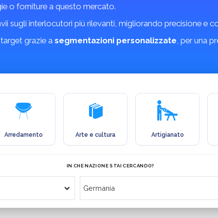
gie o forniture a questo mercato.
invii sugli interlocutori più rilevanti, migliorando precisione e 
 target grazie a
segmentazioni personalizzate
, per una p
Arredamento
Arte e cultura
Artigianato
IN CHE NAZIONE STAI CERCANDO?