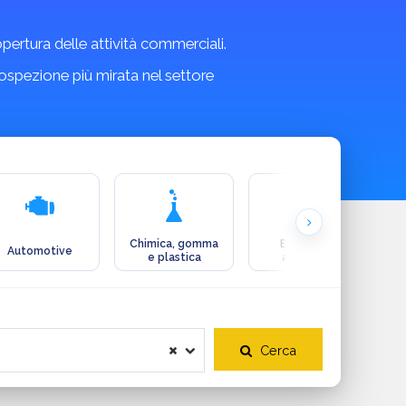
copertura delle attività commerciali.
rospezione più mirata nel settore
Chimica, gomma
Ecologia e
Automotive
e plastica
ambiente
Cerca