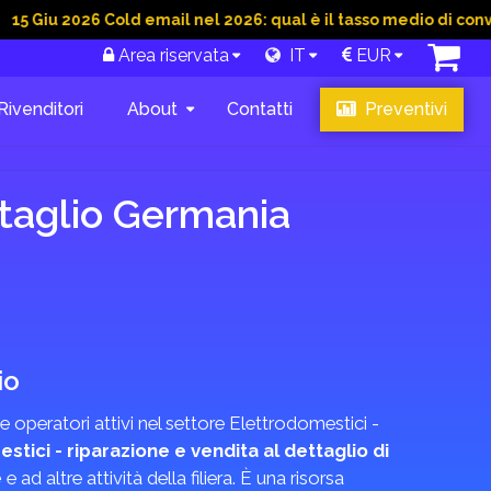
2026 Cold email nel 2026: qual è il tasso medio di conversione 
Area riservata
IT
EUR
Rivenditori
About
Contatti
Preventivi
ttaglio Germania
io
operatori attivi nel settore Elettrodomestici -
stici - riparazione e vendita al dettaglio di
e
e ad altre attività della filiera. È una risorsa