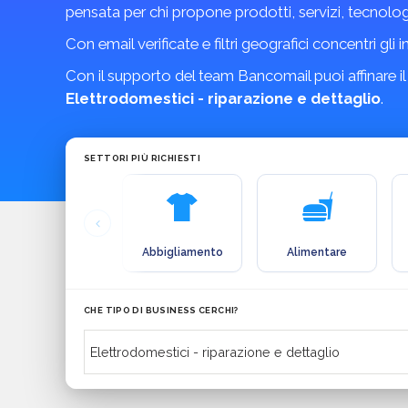
pensata per chi propone prodotti, servizi, tecnolo
Con email verificate e filtri geografici concentri gli 
Con il supporto del team Bancomail puoi affinare il
Elettrodomestici - riparazione e dettaglio
.
SETTORI PIÙ RICHIESTI
Abbigliamento
Alimentare
CHE TIPO DI BUSINESS CERCHI?