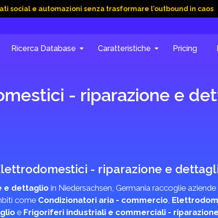
l e automazioni senza trasformare l’outbound in caos
15 Giu 
Ricerca Database
Caratteristiche
Pricing
mestici - riparazione e de
 Elettrodomestici - riparazione e dettagl
 e dettaglio
in Niedersachsen, Germania raccoglie aziende e 
ambiti come
Condizionatori aria - commercio
,
Elettrodome
glio
e
Frigoriferi industriali e commerciali - riparazion