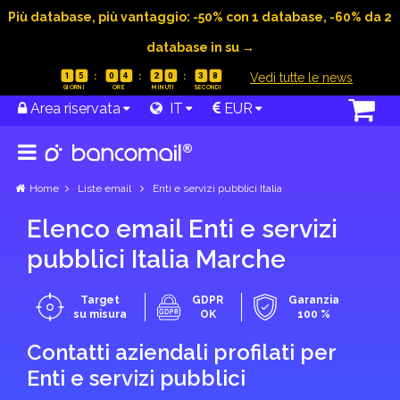
Più database, più vantaggio: -50% con 1 database, -60% da 2
database in su →
|
Vedi tutte le news
1
5
0
4
2
0
3
7
Area riservata
IT
EUR
Home
Liste email
Enti e servizi pubblici Italia
Elenco email Enti e servizi
pubblici Italia Marche
Target
GDPR
Garanzia
su misura
OK
100 %
Contatti aziendali profilati per
Enti e servizi pubblici