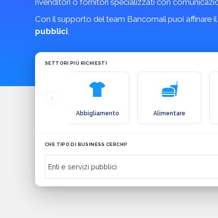
rivenditori o fornitori specializzati con comunicazio
Con il supporto del team Bancomail puoi affinare il
pubblici
.
SETTORI PIÙ RICHIESTI
Abbigliamento
Alimentare
CHE TIPO DI BUSINESS CERCHI?