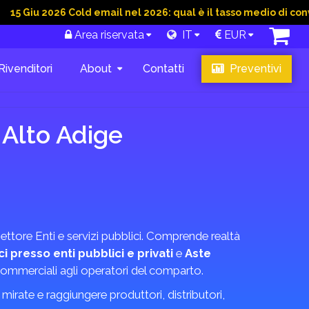
2026 Cold email nel 2026: qual è il tasso medio di conversione 
Area riservata
IT
EUR
Rivenditori
About
Contatti
Preventivi
o Alto Adige
l settore Enti e servizi pubblici. Comprende realtà
ici presso enti pubblici e privati
e
Aste
ni commerciali agli operatori del comparto.
irate e raggiungere produttori, distributori,