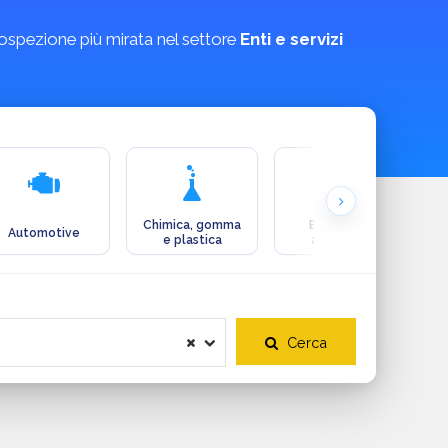
rospezione più mirata nel settore
Enti e servizi
Chimica, gomma
Ecologia e
Automotive
e plastica
ambiente
Cerca