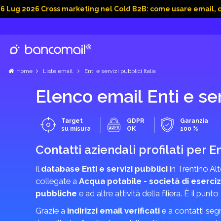
6 Cross marketing nel Cold B2B: come usare email, dati social
Home
Liste email
Enti e servizi pubblici Italia
Elenco email Enti e ser
Target
GDPR
Garanzia
su misura
OK
100 %
Contatti aziendali profilati per En
Il
database Enti e servizi pubblici
in Trentino Alt
collegate a
Acqua potabile - società di eserciz
pubbliche
e ad altre attività della filiera. È il pu
Grazie a
indirizzi email verificati
e a contatti seg