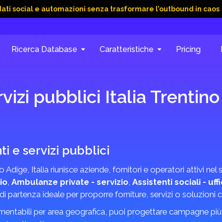
 e automazioni senza trasformare l’outbound in caos
15 Giu 
Ricerca Database
Caratteristiche
Pricing
vizi pubblici Italia Trentin
ti e servizi pubblici
o Adige, Italia riunisce aziende, fornitori e operatori attivi ne
io
,
Ambulanze private - servizio
,
Assistenti sociali - uff
nto di partenza ideale per proporre forniture, servizi o soluzio
mentabili per area geografica, puoi progettare campagne più m