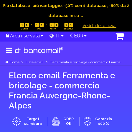
Più database, più vantaggio: -50% con 1 database, -60% da 2
database in su →
|
Vedi tutte le news
1
5
1
6
0
1
0
3
Area riservata
IT
EUR
Home
Liste email
Ferramenta e bricolage - commercio Francia
Elenco email Ferramenta e
bricolage - commercio
Francia Auvergne-Rhone-
Alpes
Target
GDPR
Garanzia
su misura
OK
100 %