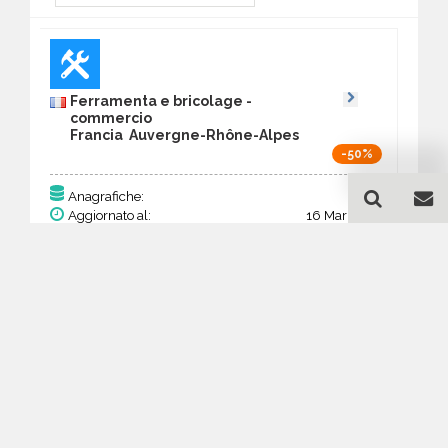
Ferramenta e bricolage -
commercio
Francia Auvergne-Rhône-Alpes
-50%
153
Anagrafiche:
Aggiornato al:
16 Mar 2026
Prezzo:
59,67 €
29,84 €
Acquista
Guida all'acquisto di un
database email Ferramenta