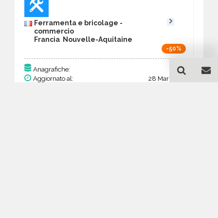
Ferramenta e bricolage -
commercio
Francia Nouvelle-Aquitaine
-50%
74
Anagrafiche:
Aggiornato al:
28 Mar 2026
Prezzo:
28,86 €
14,43 €
Acquista
Guida all'acquisto di un
database email Ferramenta
e bricolage - commercio -
Nouvelle-Aquitaine