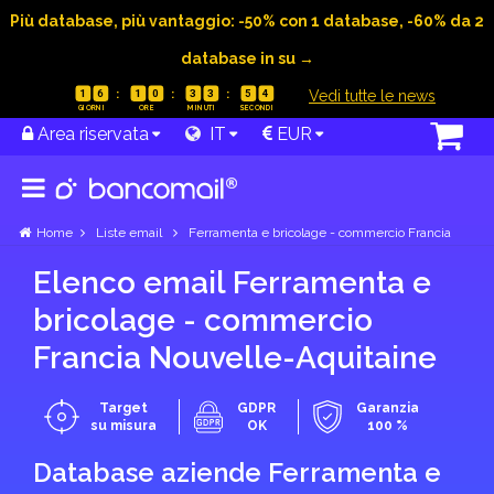
Più database, più vantaggio: -50% con 1 database, -60% da 2
database in su →
|
Vedi tutte le news
1
6
1
0
3
3
5
3
Area riservata
IT
EUR
Home
Liste email
Ferramenta e bricolage - commercio Francia
Elenco email Ferramenta e
bricolage - commercio
Francia Nouvelle-Aquitaine
Target
GDPR
Garanzia
su misura
OK
100 %
Database aziende Ferramenta e