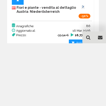
Fiori e piante - vendita al dettaglio
Austria Nieder­österreich
-50%
86
Anagrafiche:
Aggiornato al:
16 Mar 2026
Prezzo:
33,54 €
16,77 €
Acquista
Guida all'acquisto di un
database email Fiori e
piante - vendita al dettaglio
- Nieder­österreich