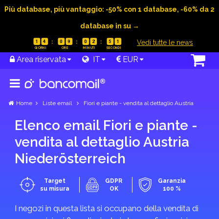
Più database, più vantaggio: -50% con 1 database, -60% da 2
database in su →
|
Vedi tutte le news
1
4
0
9
0
2
5
1
Area riservata
IT
EUR
Home
Liste email
Fiori e piante - vendita al dettaglio Austria
Elenco email Fiori e piante -
vendita al dettaglio Austria
Nieder­österreich
Target
GDPR
Garanzia
su misura
OK
100 %
I negozi in questa lista si occupano della vendita di